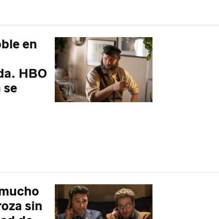
oble en
ida. HBO
a se
n mucho
oza sin