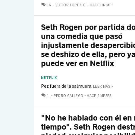
COMENTARIOS
16
VÍCTOR LÓPEZ G.
HACE UN MES
Seth Rogen por partida d
una comedia que pasó
injustamente desapercib
se deshizo de ella, pero y
puede ver en Netflix
NETFLIX
Pez fuera de la salmuera.
LEER MÁS »
COMENTARIOS
1
PEDRO GALLEGO
HACE 2 MESES
"No he hablado con él e
tiempo". Seth Rogen destr