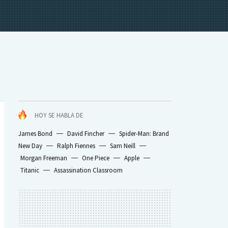
HOY SE HABLA DE
James Bond
David Fincher
Spider-Man: Brand
New Day
Ralph Fiennes
Sam Neill
Morgan Freeman
One Piece
Apple
Titanic
Assassination Classroom