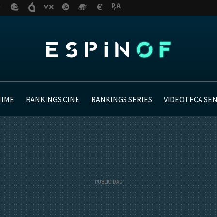
NIME
RANKINGS CINE
RANKINGS SERIES
VIDEOTECA SE