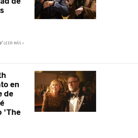
dad de
es
o'
LEER MÁS »
th
to en
e de
ué
o 'The