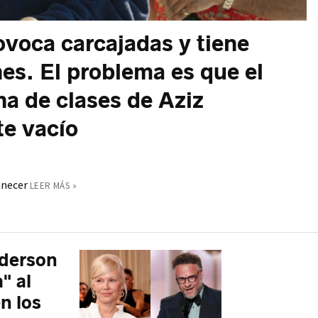
ovoca carcajadas y tiene
es. El problema es que el
ha de clases de Aziz
te vacío
anecer
LEER MÁS »
derson
" al
n los