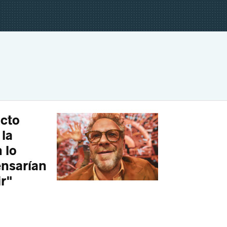
acto
 la
 lo
ensarían
ir"