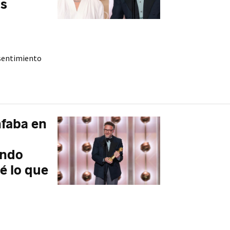
as
onsentimiento
nfaba en
endo
ré lo que