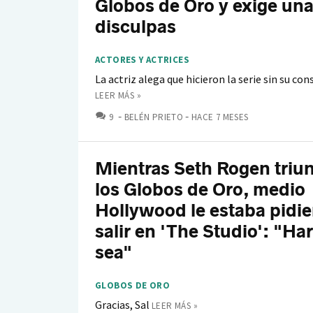
Globos de Oro y exige un
disculpas
ACTORES Y ACTRICES
La actriz alega que hicieron la serie sin su c
LEER MÁS »
COMENTARIOS
9
BELÉN PRIETO
HACE 7 MESES
Mientras Seth Rogen triu
los Globos de Oro, medio
Hollywood le estaba pidi
salir en 'The Studio': "Ha
sea"
GLOBOS DE ORO
Gracias, Sal
LEER MÁS »