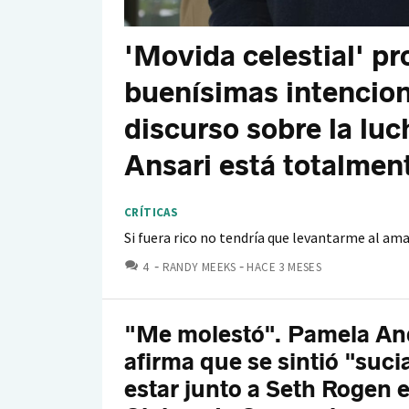
'Movida celestial' pr
buenísimas intencion
discurso sobre la luc
Ansari está totalmen
CRÍTICAS
Si fuera rico no tendría que levantarme al am
COMENTARIOS
4
RANDY MEEKS
HACE 3 MESES
"Me molestó". Pamela An
afirma que se sintió "sucia
estar junto a Seth Rogen e