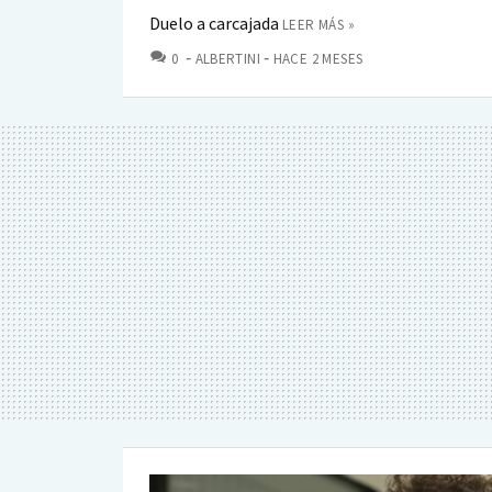
Duelo a carcajada
LEER MÁS »
COMENTARIOS
0
ALBERTINI
HACE 2 MESES