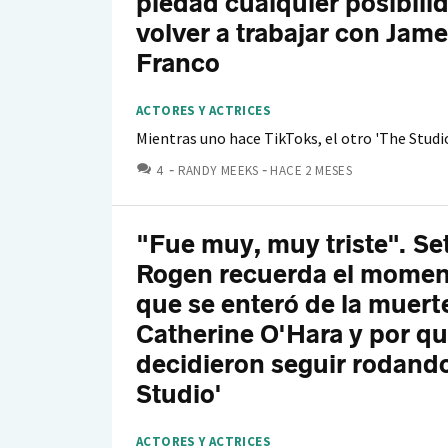
piedad cualquier posibili
volver a trabajar con Jam
Franco
ACTORES Y ACTRICES
Mientras uno hace TikToks, el otro 'The Studi
COMENTARIOS
4
RANDY MEEKS
HACE 2 MESES
"Fue muy, muy triste". Se
Rogen recuerda el momen
que se enteró de la muert
Catherine O'Hara y por q
decidieron seguir rodand
Studio'
ACTORES Y ACTRICES