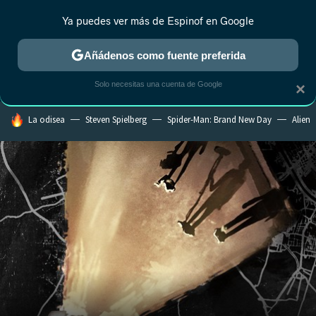
Ya puedes ver más de Espinof en Google
CRÍTICA
ESTRENOS
REALITY
ANIME
RANKINGS CINE
RA
Añádenos como fuente preferida
Solo necesitas una cuenta de Google
×
HOY SE HABLA DE
La odisea
Steven Spielberg
Spider-Man: Brand New Day
Alien