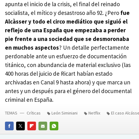
apunta el inicio de la crisis, el final del reinado
socialista, el mítico y desastroso año 92. ¿Pero
fue
Alcàsser y todo el circo mediático que siguió el
reflejo de una España que empezaba a perder
pie frente a una sociedad que se desmoronaba
en muchos aspectos
? Un detalle perfectamente
perdonable ante un esfuerzo de documentación
titánico, con abundancia de material exclusivo (las
400 horas del juicio de Ricart habían estado
archivadas en Canal 9 hasta ahora) y que marca un
antes y un después para el género del documental
criminal en España.
TEMAS
Críticas
León Siminiani
Netflix
El caso Alcáss
FACEBOOK
TWITTER
FLIPBOARD
E-
WHATSAPP