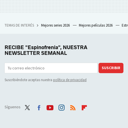
TEMAS DE INTERÉS
Mejores series 2026
Mejores películas 2026
Est
RECIBE "Espinofrenia", NUESTRA
NEWSLETTER SEMANAL
SUSCRIBIR
Suscribiéndote aceptas nuestra
política de privacidad
Síguenos
Twit
Face
Yout
Inst
RSS
Flip
ter
boo
ube
agra
boar