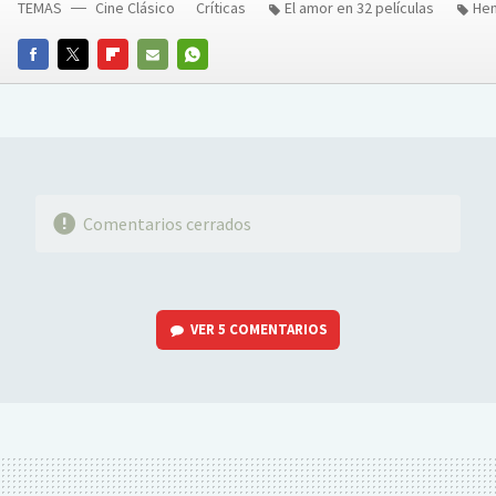
TEMAS
Cine Clásico
Críticas
El amor en 32 películas
Hen
FACEBOOK
TWITTER
FLIPBOARD
E-
WHATSAPP
MAIL
Comentarios cerrados
VER
5 COMENTARIOS