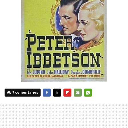
7 comentarios
FACEBOOK
TWITTER
FLIPBOARD
E-
WHATSAPP
MAIL