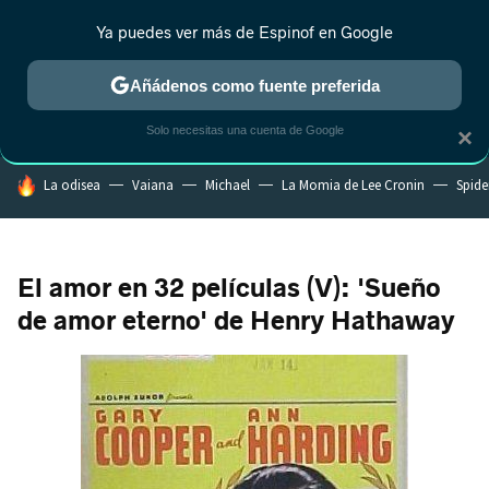
Ya puedes ver más de Espinof en Google
CRÍTICA
ESTRENOS
REALITY
ANIME
RANKINGS CINE
RA
Añádenos como fuente preferida
Solo necesitas una cuenta de Google
×
HOY SE HABLA DE
La odisea
Vaiana
Michael
La Momia de Lee Cronin
Spide
El amor en 32 películas (V): 'Sueño
de amor eterno' de Henry Hathaway