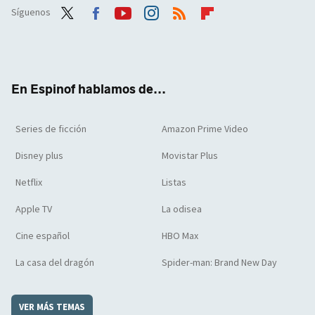
Síguenos
Twit
Face
Yout
Inst
RSS
Flip
ter
boo
ube
agra
boar
k
m
d
En Espinof hablamos de...
Series de ficción
Amazon Prime Video
Disney plus
Movistar Plus
Netflix
Listas
Apple TV
La odisea
Cine español
HBO Max
La casa del dragón
Spider-man: Brand New Day
VER MÁS TEMAS