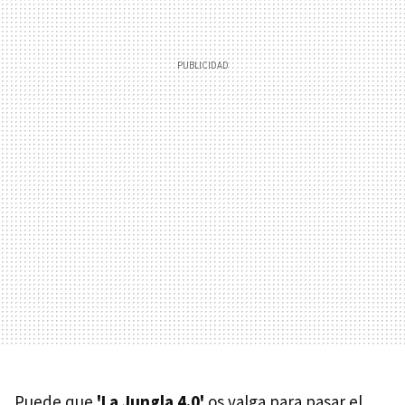
Puede que
'La Jungla 4.0'
os valga para pasar el