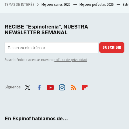
TEMAS DE INTERÉS
Mejores series 2026
Mejores películas 2026
Est
RECIBE "Espinofrenia", NUESTRA
NEWSLETTER SEMANAL
SUSCRIBIR
Suscribiéndote aceptas nuestra
política de privacidad
Síguenos
Twit
Face
Yout
Inst
RSS
Flip
ter
boo
ube
agra
boar
k
m
d
En Espinof hablamos de...