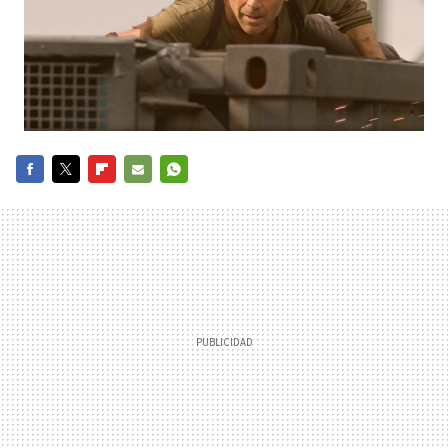
FACEBOOK
TWITTER
FLIPBOARD
E-
WHATSAPP
MAIL