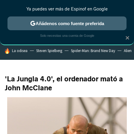
Ya puedes ver más de Espinof en Google
CRÍTICA
ESTRENOS
REALITY
ANIME
RANKINGS CINE
RA
Añádenos como fuente preferida
Solo necesitas una cuenta de Google
×
HOY SE HABLA DE
La odisea
Steven Spielberg
Spider-Man: Brand New Day
Alien
'La Jungla 4.0', el ordenador mató a
John McClane