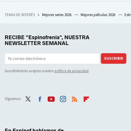
TEMAS DE INTERÉS
Mejores series 2026
Mejores películas 2026
Est
RECIBE "Espinofrenia", NUESTRA
NEWSLETTER SEMANAL
SUSCRIBIR
Suscribiéndote aceptas nuestra
política de privacidad
Síguenos
Twit
Face
Yout
Inst
RSS
Flip
ter
boo
ube
agra
boar
k
m
d
En Espinof hablamos de...