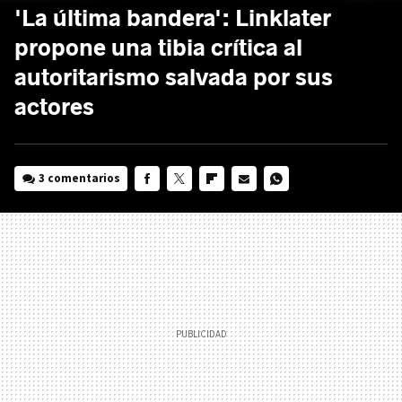
'La última bandera': Linklater
propone una tibia crítica al
autoritarismo salvada por sus
actores
3 comentarios
FACEBOOK
TWITTER
FLIPBOARD
E-
WHATSAPP
MAIL