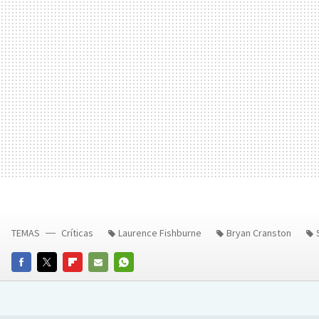
TEMAS
Críticas
Laurence Fishburne
Bryan Cranston
FACEBOOK
TWITTER
FLIPBOARD
E-
WHATSAPP
MAIL