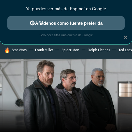
Ya puedes ver más de Espinof en Google
CRÍTICA
ESTRENOS
REALITY
ANIME
RANKINGS CINE
RA
Añádenos como fuente preferida
Solo necesitas una cuenta de Google
×
HOY SE HABLA DE
Star Wars
Frank Miller
Spider-Man
Ralph Fiennes
Ted Las