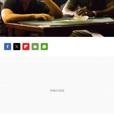
FACEBOOK
TWITTER
FLIPBOARD
E-
WHATSAPP
MAIL