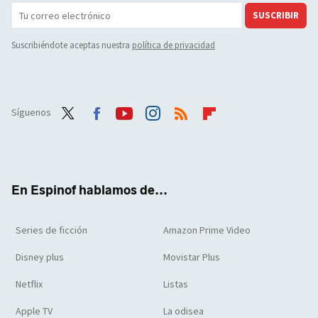
SUSCRIBIR
Suscribiéndote aceptas nuestra
política de privacidad
Síguenos
Twit
Face
Yout
Inst
RSS
Flip
ter
boo
ube
agra
boar
k
m
d
En Espinof hablamos de...
Series de ficción
Amazon Prime Video
Disney plus
Movistar Plus
Netflix
Listas
Apple TV
La odisea