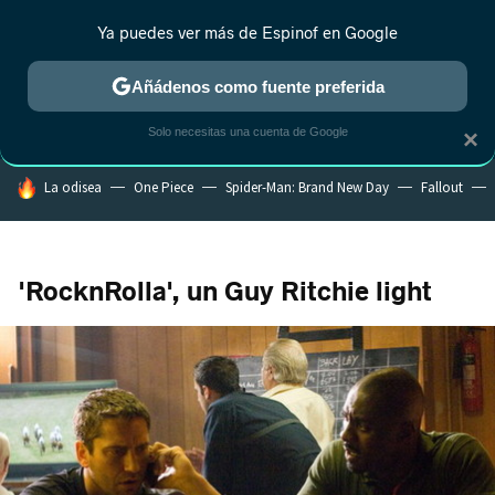
Ya puedes ver más de Espinof en Google
CRÍTICA
ESTRENOS
REALITY
ANIME
RANKINGS CINE
RA
Añádenos como fuente preferida
Solo necesitas una cuenta de Google
×
HOY SE HABLA DE
La odisea
One Piece
Spider-Man: Brand New Day
Fallout
'RocknRolla', un Guy Ritchie light