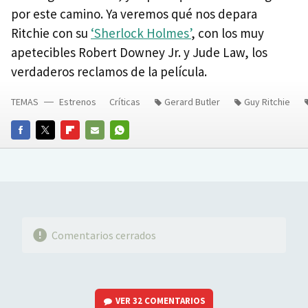
por este camino. Ya veremos qué nos depara
Ritchie con su
‘Sherlock Holmes’
, con los muy
apetecibles Robert Downey Jr. y Jude Law, los
verdaderos reclamos de la película.
TEMAS
Estrenos
Críticas
Gerard Butler
Guy Ritchie
FACEBOOK
TWITTER
FLIPBOARD
E-
WHATSAPP
MAIL
Comentarios cerrados
VER
32 COMENTARIOS