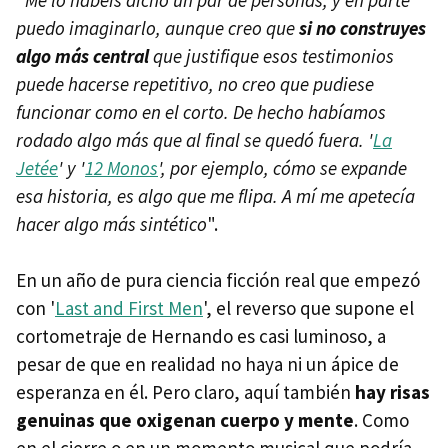
"
Me lo habéis dicho un par de personas, y en parte
puedo imaginarlo, aunque creo que
si no construyes
algo más central
que justifique esos testimonios
puede hacerse repetitivo, no creo que pudiese
funcionar como en el corto. De hecho habíamos
rodado algo más que al final se quedó fuera. '
La
Jetée
' y '
12 Monos
', por ejemplo, cómo se expande
esa historia, es algo que me flipa. A mí me apetecía
hacer algo más sintético
".
En un año de pura ciencia ficción real que empezó
con '
Last and First Men
', el reverso que supone el
cortometraje de Hernando es casi luminoso, a
pesar de que en realidad no haya ni un ápice de
esperanza en él. Pero claro, aquí también
hay risas
genuinas que oxigenan cuerpo y mente
. Como