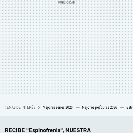
TEMAS DE INTERÉS
Mejores series 2026
Mejores películas 2026
Est
RECIBE "Espinofrenia", NUESTRA