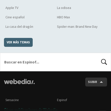
Apple TV
La odisea
Cine español
HBO Max
La casa del dragón
Spider-man: Brand New Day
VER MÁS TEMAS
BUSCA
SUBIR
Sensacine
Espinof
Otras publicaciones de Webedia