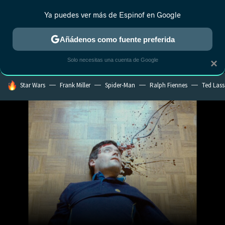
Ya puedes ver más de Espinof en Google
MENÚ
NUEVO
Añádenos como fuente preferida
CRÍTICA
ESTRENOS
REALITY
ANIME
RANKINGS CINE
RA
Solo necesitas una cuenta de Google
×
HOY SE HABLA DE
Star Wars
Frank Miller
Spider-Man
Ralph Fiennes
Ted Las