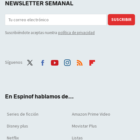
NEWSLETTER SEMANAL
SUSCRIBIR
Suscribiéndote aceptas nuestra
política de privacidad
Síguenos
Twit
Face
Yout
Inst
RSS
Flip
ter
boo
ube
agra
boar
k
m
d
En Espinof hablamos de...
Series de ficción
Amazon Prime Video
Disney plus
Movistar Plus
Netflix
Listas