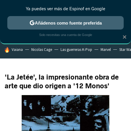
Ya puedes ver más de Espinof en Google
CRÍTICA
ESTRENOS
REALITY
ANIME
RANKINGS CINE
RA
Añádenos como fuente preferida
Solo necesitas una cuenta de Google
×
HOY SE HABLA DE
Vaiana
Nicolas Cage
Las guerreras K-Pop
Marvel
Star Wa
'La Jetée', la impresionante obra de
arte que dio origen a '12 Monos'