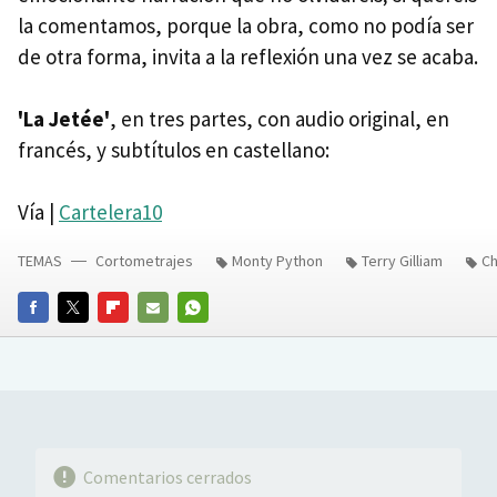
la comentamos, porque la obra, como no podía ser
de otra forma, invita a la reflexión una vez se acaba.
'La Jetée'
, en tres partes, con audio original, en
francés, y subtítulos en castellano:
Vía |
Cartelera10
TEMAS
Cortometrajes
Monty Python
Terry Gilliam
Ch
FACEBOOK
TWITTER
FLIPBOARD
E-
WHATSAPP
MAIL
Comentarios cerrados