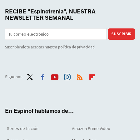
RECIBE "Espinofrenia", NUESTRA
NEWSLETTER SEMANAL
SUSCRIBIR
Suscribiéndote aceptas nuestra
política de privacidad
Síguenos
Twit
Face
Yout
Inst
RSS
Flip
ter
boo
ube
agra
boar
k
m
d
En Espinof hablamos de...
Series de ficción
Amazon Prime Video