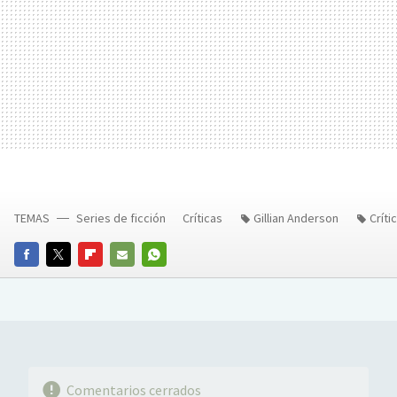
TEMAS
Series de ficción
Críticas
Gillian Anderson
Críti
FACEBOOK
TWITTER
FLIPBOARD
E-
WHATSAPP
MAIL
Comentarios cerrados