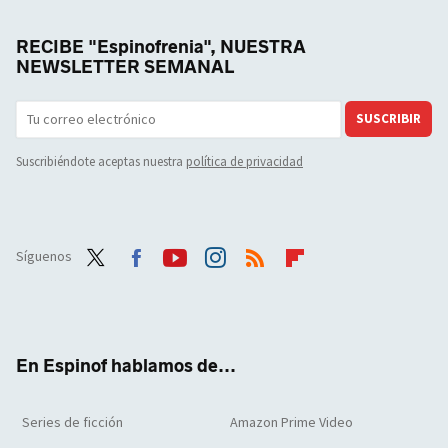
RECIBE "Espinofrenia", NUESTRA
NEWSLETTER SEMANAL
SUSCRIBIR
Suscribiéndote aceptas nuestra
política de privacidad
Síguenos
Twit
Face
Yout
Inst
RSS
Flip
ter
boo
ube
agra
boar
k
m
d
En Espinof hablamos de...
Series de ficción
Amazon Prime Video