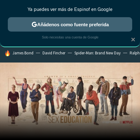
Ya puedes ver más de Espinof en Google
CRÍTICA
ESTRENOS
REALITY
ANIME
RANKINGS CINE
RA
Añádenos como fuente preferida
Solo necesitas una cuenta de Google
×
HOY SE HABLA DE
James Bond
David Fincher
Spider-Man: Brand New Day
Ralph