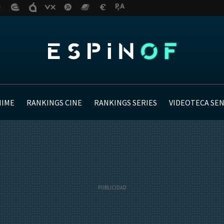
NIME
RANKINGS CINE
RANKINGS SERIES
VIDEOTECA SE