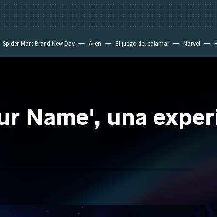
Spider-Man: Brand New Day
Alien
El juego del calamar
Marvel
H
our Name', una exper