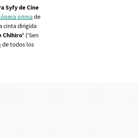
a Syfy de Cine
e ópera prima
de
a cinta dirigida
e Chihiro’
(‘Sen
o
de todos los