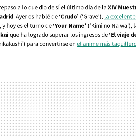
epaso a lo que dio de sí el último día de la
XIV Muestr
adrid
. Ayer os hablé de
‘Crudo’
(‘Grave’),
la excelent
, y hoy es el turno de
‘Your Name’
(‘Kimi no Na wa’), l
kai
que ha logrado superar los ingresos de
‘El viaje d
ikakushi’) para convertirse en
el anime más taquiller