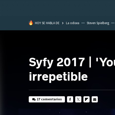
HOY SE HABLA DE
La odisea
Steven Spielberg
Star Wars
Syfy 2017 | 'Y
irrepetible
27 comentarios
FACEBOOK
TWITTER
FLIPBOARD
E-
MAIL