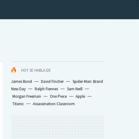
HOY SE HABLA DE
James Bond
David Fincher
Spider-Man: Brand
New Day
Ralph Fiennes
Sam Neill
Morgan Freeman
One Piece
Apple
Titanic
Assassination Classroom