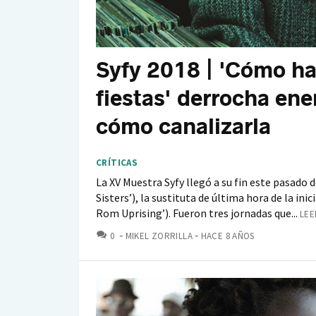
Syfy 2018 | 'Cómo ha
fiestas' derrocha en
cómo canalizarla
CRÍTICAS
La XV Muestra Syfy llegó a su fin este pasado
Sisters’), la sustituta de última hora de la ini
Rom Uprising’). Fueron tres jornadas que...
LEE
COMENTARIOS
0
MIKEL ZORRILLA
HACE 8 AÑOS