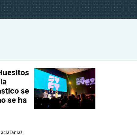
Huesitos
la
stico se
no se ha
aclarar las