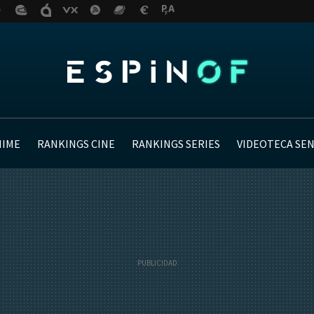
NIME
RANKINGS CINE
RANKINGS SERIES
VIDEOTECA SE