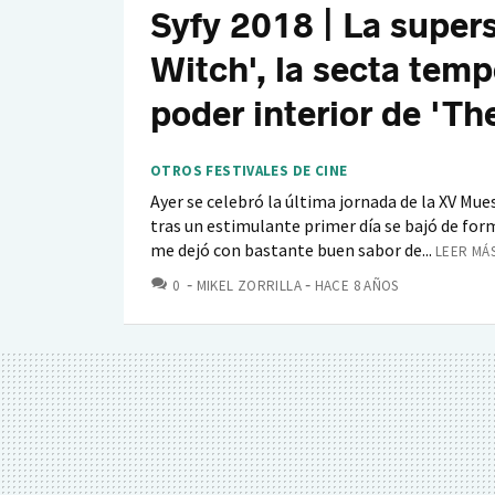
Syfy 2018 | La supers
Witch', la secta temp
poder interior de 'Th
OTROS FESTIVALES DE CINE
Ayer se celebró la última jornada de la XV Mu
tras un estimulante primer día se bajó de form
me dejó con bastante buen sabor de...
LEER MÁS
COMENTARIOS
0
MIKEL ZORRILLA
HACE 8 AÑOS