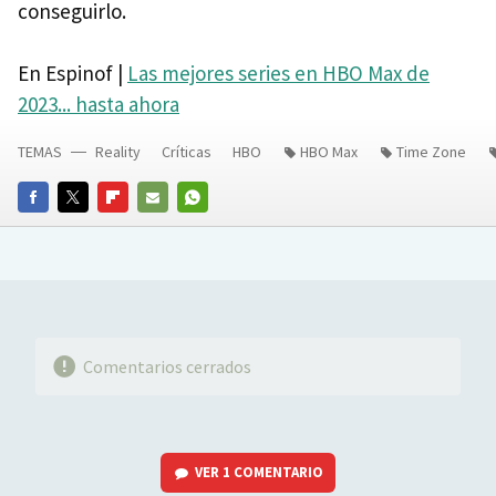
conseguirlo.
En Espinof |
Las mejores series en HBO Max de
2023... hasta ahora
TEMAS
Reality
Críticas
HBO
HBO Max
Time Zone
FACEBOOK
TWITTER
FLIPBOARD
E-
WHATSAPP
MAIL
Comentarios cerrados
VER
1 COMENTARIO