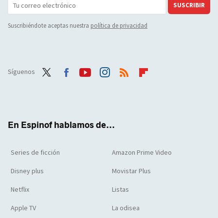
SUSCRIBIR
Suscribiéndote aceptas nuestra
política de privacidad
Síguenos
Twit
Face
Yout
Inst
RSS
Flip
ter
boo
ube
agra
boar
k
m
d
En Espinof hablamos de...
Series de ficción
Amazon Prime Video
Disney plus
Movistar Plus
Netflix
Listas
Apple TV
La odisea