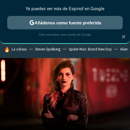
Ya puedes ver más de Espinof en Google
CRÍTICA
ESTRENOS
REALITY
ANIME
RANKINGS CINE
RA
Añádenos como fuente preferida
Solo necesitas una cuenta de Google
×
HOY SE HABLA DE
La odisea
Steven Spielberg
Spider-Man: Brand New Day
Alien