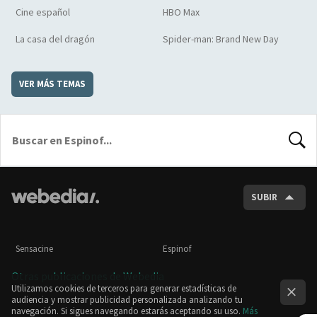
Cine español
HBO Max
La casa del dragón
Spider-man: Brand New Day
VER MÁS TEMAS
BUSCA
SUBIR
Sensacine
Espinof
Otras publicaciones de Webedia
Utilizamos cookies de terceros para generar estadísticas de
audiencia y mostrar publicidad personalizada analizando tu
navegación. Si sigues navegando estarás aceptando su uso.
Más