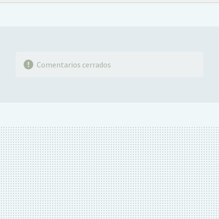
FACEBOOK
TWITTER
FLIPBOARD
E-
WHATSAPP
MAIL
Comentarios cerrados