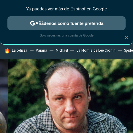
Ya puedes ver más de Espinof en Google
CRÍTICA
ESTRENOS
REALITY
ANIME
RANKINGS CINE
RA
Añádenos como fuente preferida
Solo necesitas una cuenta de Google
×
HOY SE HABLA DE
La odisea
Vaiana
Michael
La Momia de Lee Cronin
Spide