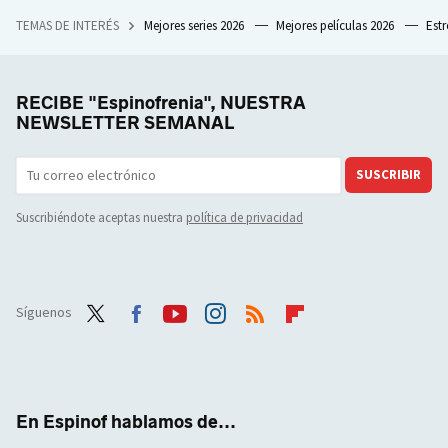
TEMAS DE INTERÉS
Mejores series 2026
Mejores películas 2026
Est
RECIBE "Espinofrenia", NUESTRA
NEWSLETTER SEMANAL
SUSCRIBIR
Suscribiéndote aceptas nuestra
política de privacidad
Síguenos
Twit
Face
Yout
Inst
RSS
Flip
ter
boo
ube
agra
boar
k
m
d
En Espinof hablamos de...