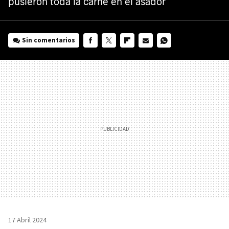
pusieron toda la carne en el asador
Sin comentarios
FACEBOOK
TWITTER
FLIPBOARD
E-
WHATSAPP
MAIL
17 Abril 2024