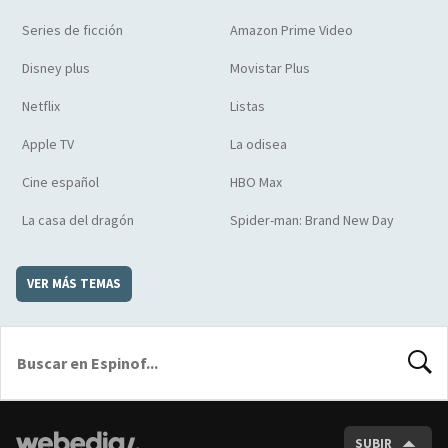
Series de ficción
Amazon Prime Video
Disney plus
Movistar Plus
Netflix
Listas
Apple TV
La odisea
Cine español
HBO Max
La casa del dragón
Spider-man: Brand New Day
VER MÁS TEMAS
BUSCA
SUBIR