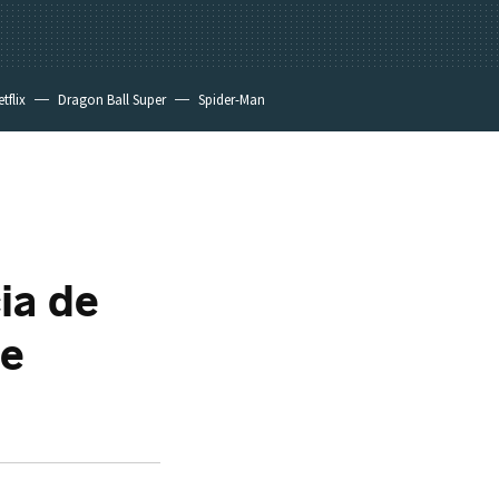
tflix
Dragon Ball Super
Spider-Man
ia de
de