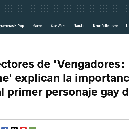
guerreras K-Pop
Marvel
Star Wars
Naruto
Denis Villeneuve
Ne
ectores de 'Vengadores:
' explican la importanc
 al primer personaje gay 