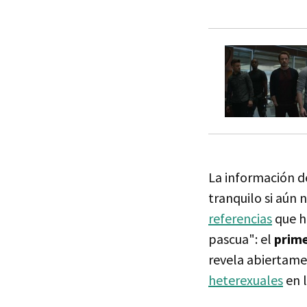
La información de
tranquilo si aún 
referencias
que h
pascua": el
prime
revela abiertam
heterexuales
en l