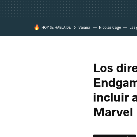
HOY SE HABLA DE
Vaiana
Nicolas Cage
Las 
Los dir
Endgame
incluir
Marvel