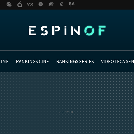
NIME
RANKINGS CINE
RANKINGS SERIES
VIDEOTECA SE