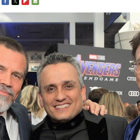
FACEBOOK
TWITTER
FLIPBOARD
E-
MAIL