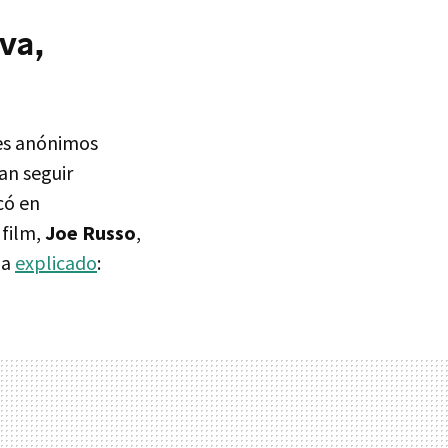
va,
jes anónimos
an seguir
có en
 film,
Joe Russo
,
ha
explicado
: