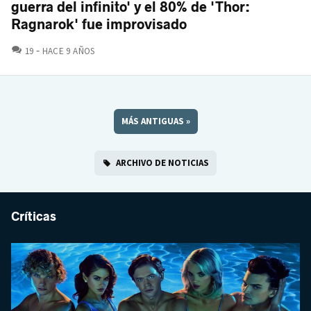
guerra del infinito' y el 80% de 'Thor:
Ragnarok' fue improvisado
COMENTARIOS
19
HACE 9 AÑOS
MÁS ANTIGUAS
»
ARCHIVO DE NOTICIAS
Críticas