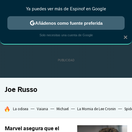
Ya puedes ver más de Espinof en Google
CRÍTICA
ESTRENOS
REALITY
ANIME
RANKINGS CINE
RA
Añádenos como fuente preferida
Solo necesitas una cuenta de Google
×
Joe Russo
HOY SE HABLA DE
La odisea
Vaiana
Michael
La Momia de Lee Cronin
Spid
Marvel asegura que el