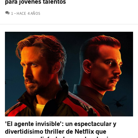
para jóvenes talentos
COMENTARIOS
1
HACE 4 AÑOS
'El agente invisible': un espectacular y
divertidísimo thriller de Netflix que