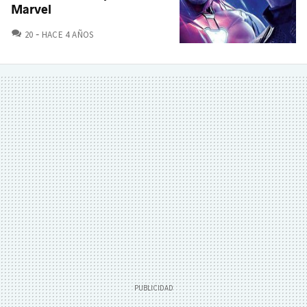
Marvel
COMENTARIOS
20
HACE 4 AÑOS