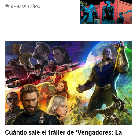
COMENTARIOS
0
HACE 8 AÑOS
Cuándo sale el tráiler de 'Vengadores: La