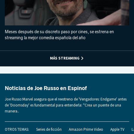
Meses después de su discreto paso por cines, se estrena en
streaming la mejor comedia española del año
MÁS STREAMING
Noticias de Joe Russo en Espinof
Joe Russo:Marvel asegura que el reestreno de 'Vengadores: Endgame' antes
de 'Doomsday' es fundamental para entenderla: "Crea un puente de una
manera..
OTROS TEMAS:
Series de ficción
Amazon Prime Video
Apple TV
L