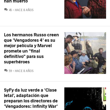
han muerto
COMENTARIOS
45
HACE 8 AÑOS
Los hermanos Russo creen
que 'Vengadores 4' es su
mejor película y Marvel
promete un "final
definitivo" para sus
superhéroes
COMENTARIOS
59
HACE 8 AÑOS
SyFy da luz verde a 'Clase
letal', adaptación que
preparan los directores de
'Vengadores: Infinity War'