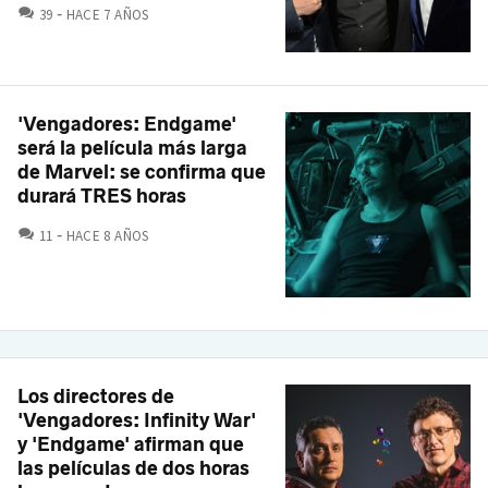
COMENTARIOS
39
HACE 7 AÑOS
'Vengadores: Endgame'
será la película más larga
de Marvel: se confirma que
durará TRES horas
COMENTARIOS
11
HACE 8 AÑOS
Los directores de
'Vengadores: Infinity War'
y 'Endgame' afirman que
las películas de dos horas