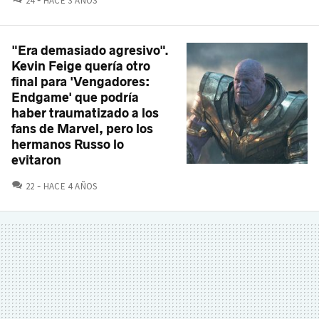
24
HACE 3 AÑOS
"Era demasiado agresivo".
Kevin Feige quería otro
final para 'Vengadores:
Endgame' que podría
haber traumatizado a los
fans de Marvel, pero los
hermanos Russo lo
evitaron
COMENTARIOS
22
HACE 4 AÑOS