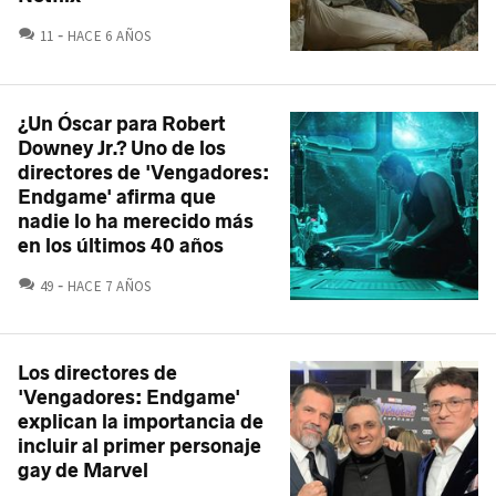
COMENTARIOS
11
HACE 6 AÑOS
¿Un Óscar para Robert
Downey Jr.? Uno de los
directores de 'Vengadores:
Endgame' afirma que
nadie lo ha merecido más
en los últimos 40 años
COMENTARIOS
49
HACE 7 AÑOS
Los directores de
'Vengadores: Endgame'
explican la importancia de
incluir al primer personaje
gay de Marvel