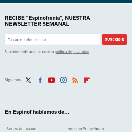
RECIBE "Espinofrenia", NUESTRA
NEWSLETTER SEMANAL
SUSCRIBIR
Suscribiéndote aceptas nuestra
política de privacidad
Síguenos
Twit
Face
Yout
Inst
RSS
Flip
ter
boo
ube
agra
boar
k
m
d
En Espinof hablamos de...
Series de ficción
Amazon Prime Video