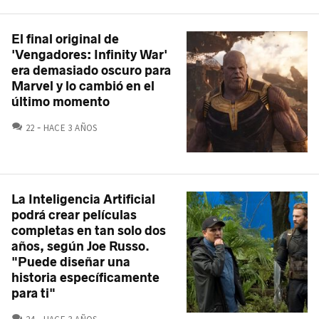
El final original de
'Vengadores: Infinity War'
era demasiado oscuro para
Marvel y lo cambió en el
último momento
COMENTARIOS
22
HACE 3 AÑOS
La Inteligencia Artificial
podrá crear películas
completas en tan solo dos
años, según Joe Russo.
"Puede diseñar una
historia específicamente
para ti"
COMENTARIOS