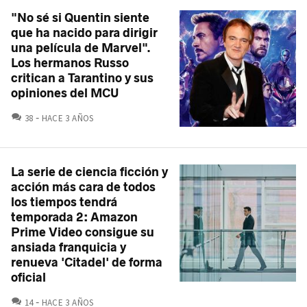
"No sé si Quentin siente
que ha nacido para dirigir
una película de Marvel".
Los hermanos Russo
critican a Tarantino y sus
opiniones del MCU
COMENTARIOS
38
HACE 3 AÑOS
La serie de ciencia ficción y
acción más cara de todos
los tiempos tendrá
temporada 2: Amazon
Prime Video consigue su
ansiada franquicia y
renueva 'Citadel' de forma
oficial
COMENTARIOS
14
HACE 3 AÑOS