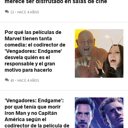
merece ser disfrutado en salas de cine
COMENTARIOS
13
HACE 4 AÑOS
Por qué las películas de
Marvel tienen tanta
comedia: el codirector de
'Vengadores: Endgame'
desvela quién es el
responsable y el gran
motivo para hacerlo
COMENTARIOS
43
HACE 4 AÑOS
'Vengadores: Endgame':
por qué tenía que morir
Iron Man y no Capitán
América según el
codirector de la película de