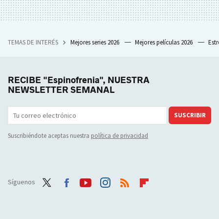
TEMAS DE INTERÉS
Mejores series 2026
Mejores películas 2026
Est
RECIBE "Espinofrenia", NUESTRA
NEWSLETTER SEMANAL
SUSCRIBIR
Suscribiéndote aceptas nuestra
política de privacidad
Síguenos
Twit
Face
Yout
Inst
RSS
Flip
ter
boo
ube
agra
boar