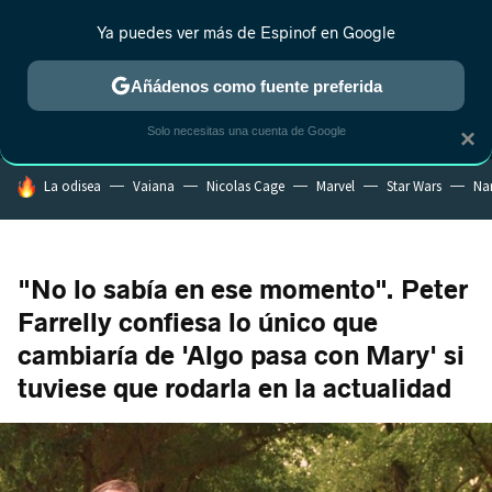
Ya puedes ver más de Espinof en Google
MENÚ
NUEVO
Añádenos como fuente preferida
CRÍTICA
ESTRENOS
REALITY
ANIME
RANKINGS CINE
RA
Solo necesitas una cuenta de Google
×
HOY SE HABLA DE
La odisea
Vaiana
Nicolas Cage
Marvel
Star Wars
Na
"No lo sabía en ese momento". Peter
Farrelly confiesa lo único que
cambiaría de 'Algo pasa con Mary' si
tuviese que rodarla en la actualidad