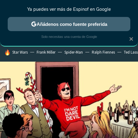
Ya puedes ver más de Espinof en Google
MENÚ
NUEVO
Añádenos como fuente preferida
CRÍTICA
ESTRENOS
REALITY
ANIME
RANKINGS CINE
RA
Solo necesitas una cuenta de Google
×
HOY SE HABLA DE
Star Wars
Frank Miller
Spider-Man
Ralph Fiennes
Ted Las