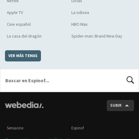
Netflix
Listas
Apple TV
La odisea
Cine español
HBO Max
La casa del dragón
Spider-man: Brand New Day
VER MÁS TEMAS
BUSCA
SUBIR
Sensacine
Espinof