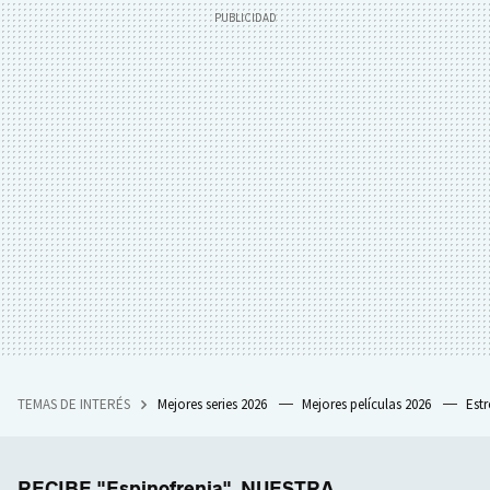
TEMAS DE INTERÉS
Mejores series 2026
Mejores películas 2026
Est
RECIBE "Espinofrenia", NUESTRA