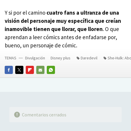
Y si por el camino
cuatro fans a ultranza de una
visión del personaje muy específica que creían
inamovible tienen que llorar, que lloren
. O que
aprendan a leer cómics antes de enfadarse por,
bueno, un personaje de cómic.
TEMAS
Divulgación
Disney plus
Daredevil
She-Hulk: Ab
FACEBOOK
TWITTER
FLIPBOARD
E-
WHATSAPP
MAIL
Comentarios cerrados