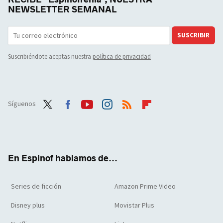
NEWSLETTER SEMANAL
SUSCRIBIR
Suscribiéndote aceptas nuestra
política de privacidad
Síguenos
Twit
Face
Yout
Inst
RSS
Flip
ter
boo
ube
agra
boar
k
m
d
En Espinof hablamos de...
Series de ficción
Amazon Prime Video
Disney plus
Movistar Plus