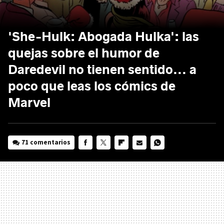
'She-Hulk: Abogada Hulka': las
quejas sobre el humor de
Daredevil no tienen sentido... a
poco que leas los cómics de
Marvel
71 comentarios
FACEBOOK
TWITTER
FLIPBOARD
E-
WHATSAPP
MAIL