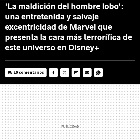
'La maldición del hombre lobo':
una entretenida y salvaje
excentricidad de Marvel que
presenta la cara más terrorífica de
este universo en Disney+
20 comentarios
FACEBOOK
TWITTER
FLIPBOARD
E-
WHATSAPP
MAIL