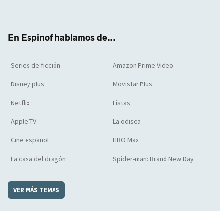
ter
boo
ube
agra
boar
k
m
d
En Espinof hablamos de...
Series de ficción
Amazon Prime Video
Disney plus
Movistar Plus
Netflix
Listas
Apple TV
La odisea
Cine español
HBO Max
La casa del dragón
Spider-man: Brand New Day
VER MÁS TEMAS