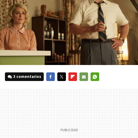
3 comentarios
FACEBOOK
TWITTER
FLIPBOARD
E-
WHATSAPP
MAIL