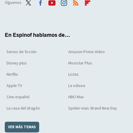
Síguenos
Twit
Face
Yout
Inst
RSS
Flip
ter
boo
ube
agra
boar
k
m
d
En Espinof hablamos de...
Series de ficción
Amazon Prime Video
Disney plus
Movistar Plus
Netflix
Listas
Apple TV
La odisea
Cine español
HBO Max
La casa del dragón
Spider-man: Brand New Day
VER MÁS TEMAS