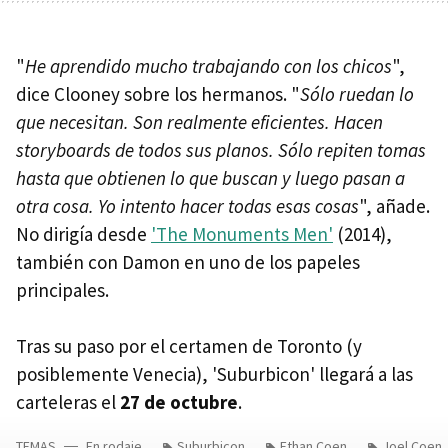
"
He aprendido mucho trabajando con los chicos
",
dice Clooney sobre los hermanos. "
Sólo ruedan lo
que necesitan. Son realmente eficientes. Hacen
storyboards de todos sus planos. Sólo repiten tomas
hasta que obtienen lo que buscan y luego pasan a
otra cosa. Yo intento hacer todas esas cosas
", añade.
No dirigía desde
'The Monuments Men'
(2014),
también con Damon en uno de los papeles
principales.
Tras su paso por el certamen de Toronto (y
posiblemente Venecia), 'Suburbicon' llegará a las
carteleras el
27 de octubre
.
TEMAS
En rodaje
Suburbicon
Ethan Coen
Joel Coen