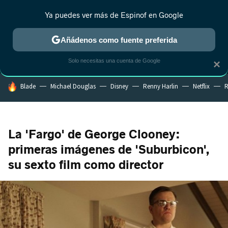
Ya puedes ver más de Espinof en Google
MENÚ
NUEVO
Añádenos como fuente preferida
CRÍTICA
ESTRENOS
REALITY
ANIME
RANKINGS CINE
RA
Solo necesitas una cuenta de Google
×
HOY SE HABLA DE
Blade
Michael Douglas
Disney
Renny Harlin
Netflix
R
La 'Fargo' de George Clooney:
primeras imágenes de 'Suburbicon',
su sexto film como director