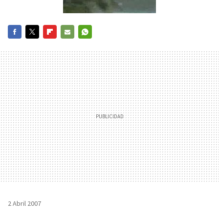
FACEBOOK
TWITTER
FLIPBOARD
E-
WHATSAPP
MAIL
2 Abril 2007