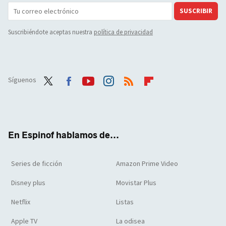
SUSCRIBIR
Suscribiéndote aceptas nuestra
política de privacidad
Síguenos
Twit
Face
Yout
Inst
RSS
Flip
ter
boo
ube
agra
boar
k
m
d
En Espinof hablamos de...
Series de ficción
Amazon Prime Video
Disney plus
Movistar Plus
Netflix
Listas
Apple TV
La odisea