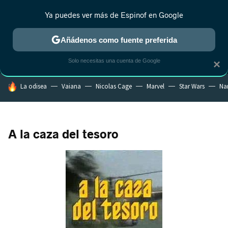
Ya puedes ver más de Espinof en Google
MENÚ
NUEVO
Añádenos como fuente preferida
CRÍTICA
ESTRENOS
REALITY
ANIME
RANKINGS CINE
RA
Solo necesitas una cuenta de Google
×
HOY SE HABLA DE
La odisea
Vaiana
Nicolas Cage
Marvel
Star Wars
Na
A la caza del tesoro