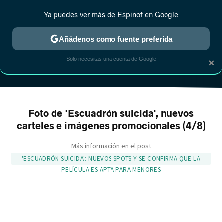
Ya puedes ver más de Espinof en Google
Añádenos como fuente preferida
MENÚ
NUEVO
×
Solo necesitas una cuenta de Google
CRÍTICA
ESTRENOS
REALITY
ANIME
RANKINGS CINE
RA
Foto de 'Escuadrón suicida', nuevos
carteles e imágenes promocionales (4/8)
Más información en el post
'ESCUADRÓN SUICIDA': NUEVOS SPOTS Y SE CONFIRMA QUE LA
PELÍCULA ES APTA PARA MENORES