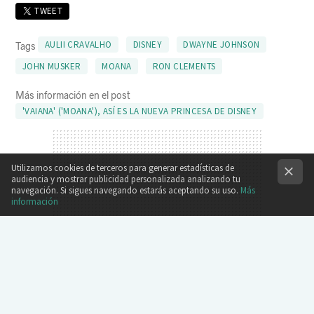
TWEET
AULII CRAVALHO
DISNEY
DWAYNE JOHNSON
Tags
JOHN MUSKER
MOANA
RON CLEMENTS
Más información en el post
'VAIANA' ('MOANA'), ASÍ ES LA NUEVA PRINCESA DE DISNEY
Utilizamos cookies de terceros para generar estadísticas de
audiencia y mostrar publicidad personalizada analizando tu
navegación. Si sigues navegando estarás aceptando su uso.
Más
información