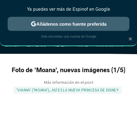
Ya puedes ver más de Espinof en Google
Añádenos como fuente preferida
MENÚ
NUEVO
×
Solo necesitas una cuenta de Google
CRÍTICA
ESTRENOS
REALITY
ANIME
RANKINGS CINE
RA
Foto de 'Moana', nuevas imágenes (1/5)
Más información en el post
'VAIANA' ('MOANA'), ASÍ ES LA NUEVA PRINCESA DE DISNEY