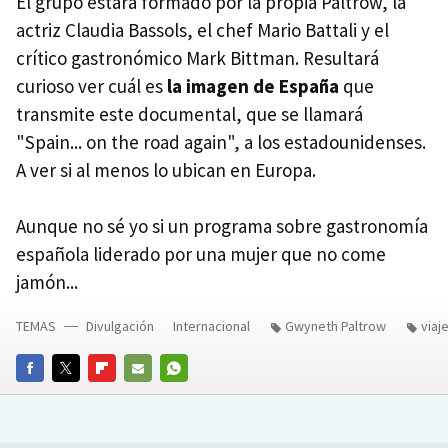
El grupo estará formado por la propia Paltrow, la
actriz Claudia Bassols, el chef Mario Battali y el
crítico gastronómico Mark Bittman. Resultará
curioso ver cuál es
la imagen de España
que
transmite este documental, que se llamará
"Spain... on the road again", a los estadounidenses.
A ver si al menos lo ubican en Europa.
Aunque no sé yo si un programa sobre gastronomía
española liderado por una mujer que no come
jamón...
TEMAS
Divulgación
Internacional
Gwyneth Paltrow
viaj
FACEBOOK
TWITTER
FLIPBOARD
E-
WHATSAPP
MAIL