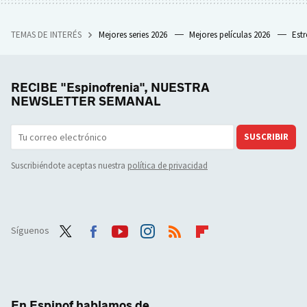
TEMAS DE INTERÉS
Mejores series 2026
Mejores películas 2026
Est
RECIBE "Espinofrenia", NUESTRA
NEWSLETTER SEMANAL
SUSCRIBIR
Suscribiéndote aceptas nuestra
política de privacidad
Síguenos
Twit
Face
Yout
Inst
RSS
Flip
ter
boo
ube
agra
boar
k
m
d
En Espinof hablamos de...