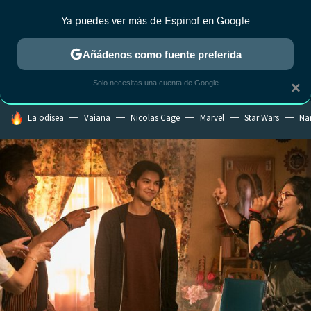
Ya puedes ver más de Espinof en Google
MENÚ
NUEVO
Añádenos como fuente preferida
CRÍTICA
ESTRENOS
REALITY
ANIME
RANKINGS CINE
RA
Solo necesitas una cuenta de Google
×
HOY SE HABLA DE
La odisea
Vaiana
Nicolas Cage
Marvel
Star Wars
Na