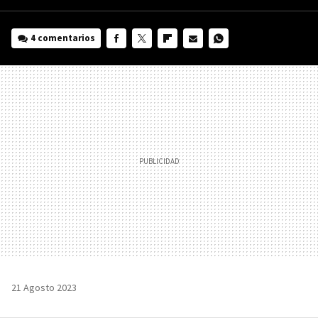
4 comentarios
FACEBOOK
TWITTER
FLIPBOARD
E-
WHATSAPP
MAIL
21 Agosto 2023