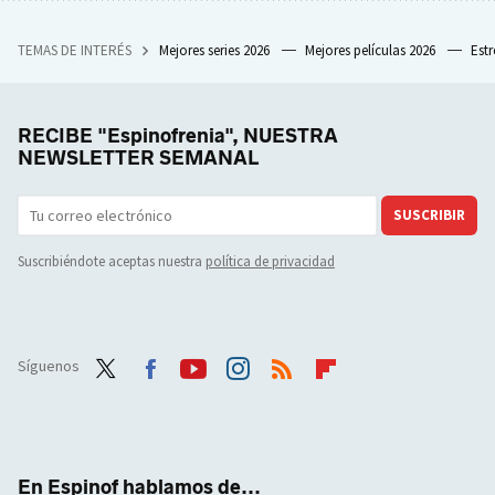
TEMAS DE INTERÉS
Mejores series 2026
Mejores películas 2026
Est
RECIBE "Espinofrenia", NUESTRA
NEWSLETTER SEMANAL
SUSCRIBIR
Suscribiéndote aceptas nuestra
política de privacidad
Síguenos
Twit
Face
Yout
Inst
RSS
Flip
ter
boo
ube
agra
boar
k
m
d
En Espinof hablamos de...