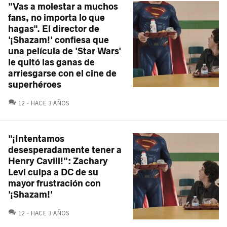
"Vas a molestar a muchos
fans, no importa lo que
hagas". El director de
'¡Shazam!' confiesa que
una película de 'Star Wars'
le quitó las ganas de
arriesgarse con el cine de
superhéroes
COMENTARIOS
12
HACE 3 AÑOS
"¡Intentamos
desesperadamente tener a
Henry Cavill!": Zachary
Levi culpa a DC de su
mayor frustración con
'¡Shazam!'
COMENTARIOS
12
HACE 3 AÑOS