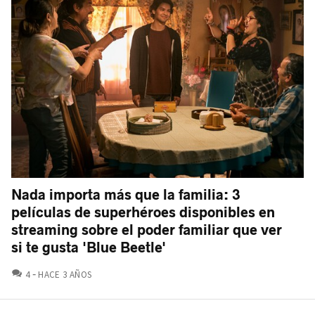
Nada importa más que la familia: 3
películas de superhéroes disponibles en
streaming sobre el poder familiar que ver
si te gusta 'Blue Beetle'
COMENTARIOS
4
HACE 3 AÑOS