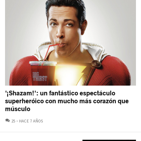
'¡Shazam!': un fantástico espectáculo
superheróico con mucho más corazón que
músculo
COMENTARIOS
25
HACE 7 AÑOS