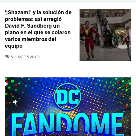
'¡Shazam!' y la solución de
problemas: así arregló
David F. Sandberg un
plano en el que se colaron
varios miembros del
equipo
COMENTARIOS
5
HACE 5 AÑOS