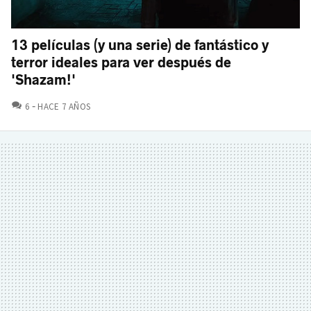
13 películas (y una serie) de fantástico y
terror ideales para ver después de
'Shazam!'
COMENTARIOS
6
HACE 7 AÑOS