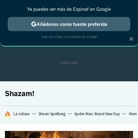
Ya puedes ver más de Espinof en Google
MENÚ
NUEVO
Añádenos como fuente preferida
CRÍTICA
ESTRENOS
REALITY
ANIME
RANKINGS CINE
RA
Solo necesitas una cuenta de Google
×
Shazam!
HOY SE HABLA DE
La odisea
Steven Spielberg
Spider-Man: Brand New Day
Alien