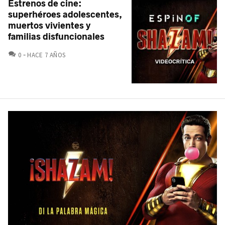
Estrenos de cine:
superhéroes adolescentes,
muertos vivientes y
familias disfuncionales
COMENTARIOS
0
HACE 7 AÑOS