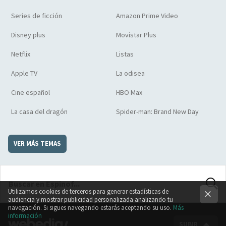
Series de ficción
Amazon Prime Video
Disney plus
Movistar Plus
Netflix
Listas
Apple TV
La odisea
Cine español
HBO Max
La casa del dragón
Spider-man: Brand New Day
VER MÁS TEMAS
Utilizamos cookies de terceros para generar estadísticas de
audiencia y mostrar publicidad personalizada analizando tu
BUSCA
navegación. Si sigues navegando estarás aceptando su uso.
Más
información
SUBIR