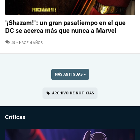
'¡Shazam!': un gran pasatiempo en el que
DC se acerca más que nunca a Marvel
COMENTARIOS
49
HACE 4 AÑOS
MÁS ANTIGUAS
»
ARCHIVO DE NOTICIAS
Críticas