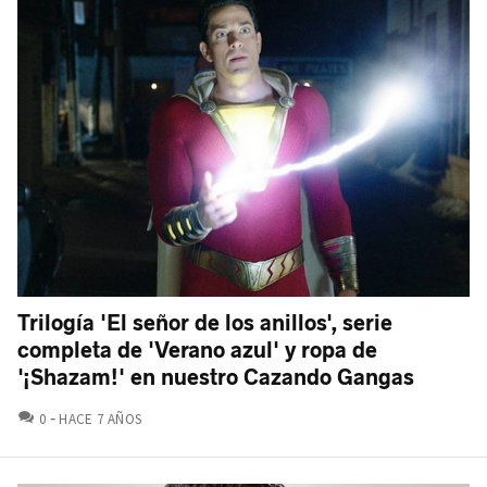
Trilogía 'El señor de los anillos', serie
completa de 'Verano azul' y ropa de
'¡Shazam!' en nuestro Cazando Gangas
COMENTARIOS
0
HACE 7 AÑOS