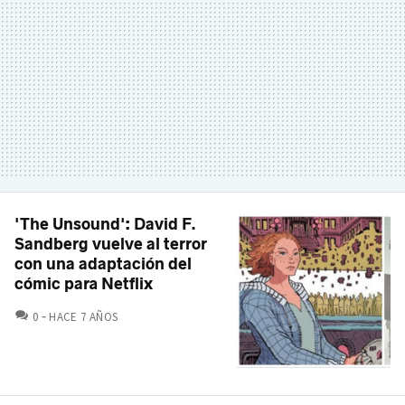
'The Unsound': David F.
Sandberg vuelve al terror
con una adaptación del
cómic para Netflix
COMENTARIOS
0
HACE 7 AÑOS