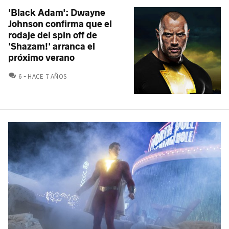
'Black Adam': Dwayne
Johnson confirma que el
rodaje del spin off de
'Shazam!' arranca el
próximo verano
COMENTARIOS
6
HACE 7 AÑOS