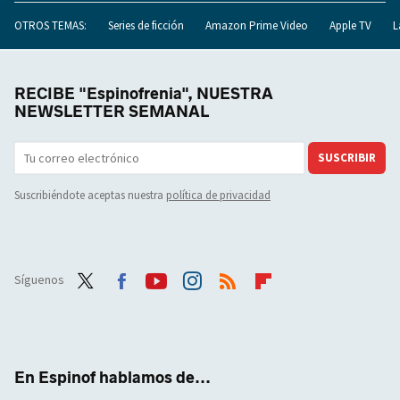
OTROS TEMAS:
Series de ficción
Amazon Prime Video
Apple TV
L
RECIBE "Espinofrenia", NUESTRA
NEWSLETTER SEMANAL
SUSCRIBIR
Suscribiéndote aceptas nuestra
política de privacidad
Síguenos
Twit
Face
Yout
Inst
RSS
Flip
ter
boo
ube
agra
boar
k
m
d
En Espinof hablamos de...