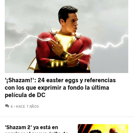
'¡Shazam!': 24 easter eggs y referencias
con los que exprimir a fondo la última
película de DC
COMENTARIOS
6
HACE 7 AÑOS
'Shazam 2' ya está en