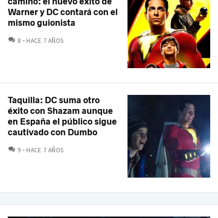
camino: el nuevo éxito de
Warner y DC contará con el
mismo guionista
COMENTARIOS
8
HACE 7 AÑOS
Taquilla: DC suma otro
éxito con Shazam aunque
en España el público sigue
cautivado con Dumbo
COMENTARIOS
9
HACE 7 AÑOS