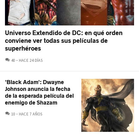
Universo Extendido de DC: en qué orden
conviene ver todas sus películas de
superhéroes
COMENTARIOS
40
HACE 24 DÍAS
'Black Adam': Dwayne
Johnson anuncia la fecha
de la esperada película del
enemigo de Shazam
COMENTARIOS
10
HACE 7 AÑOS