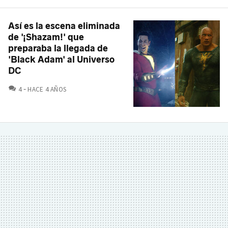
Así es la escena eliminada
de '¡Shazam!' que
preparaba la llegada de
'Black Adam' al Universo
DC
COMENTARIOS
4
HACE 4 AÑOS