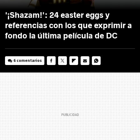
'¡Shazam!': 24 easter eggs y
referencias con los que exprimir a
fondo la última película de DC
6 comentarios
FACEBOOK
TWITTER
FLIPBOARD
E-
WHATSAPP
MAIL