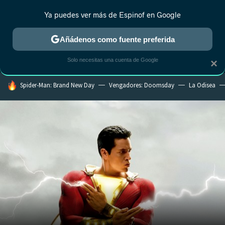
Ya puedes ver más de Espinof en Google
MENÚ
NUEVO
Añádenos como fuente preferida
CRÍTICA
ESTRENOS
REALITY
ANIME
RANKINGS CINE
RA
Solo necesitas una cuenta de Google
×
HOY SE HABLA DE
Spider-Man: Brand New Day
Vengadores: Doomsday
La Odisea