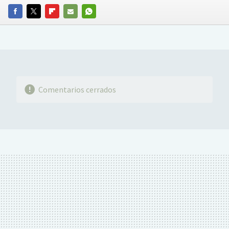
FACEBOOK
TWITTER
FLIPBOARD
E-
WHATSAPP
MAIL
Comentarios cerrados