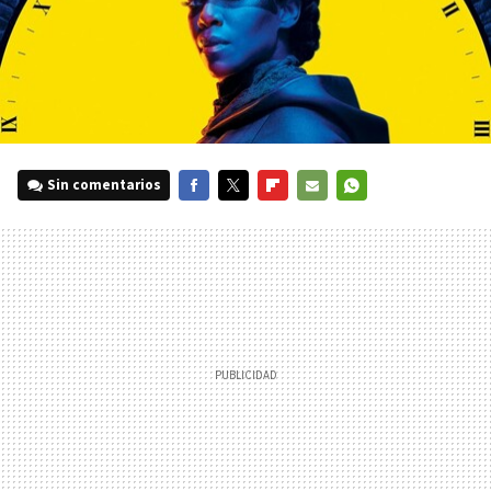
Sin comentarios
FACEBOOK
TWITTER
FLIPBOARD
E-
WHATSAPP
MAIL