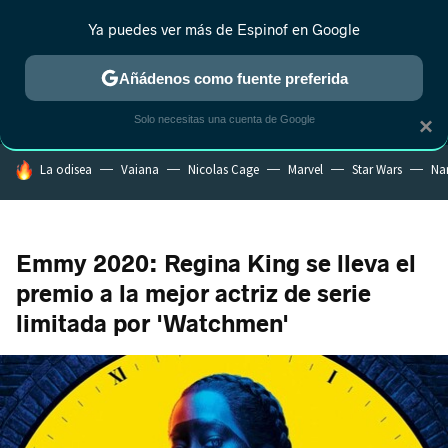
Ya puedes ver más de Espinof en Google
MENÚ
NUEVO
Añádenos como fuente preferida
CRÍTICA
ESTRENOS
REALITY
ANIME
RANKINGS CINE
RA
Solo necesitas una cuenta de Google
×
HOY SE HABLA DE
La odisea
Vaiana
Nicolas Cage
Marvel
Star Wars
Na
Emmy 2020: Regina King se lleva el
premio a la mejor actriz de serie
limitada por 'Watchmen'