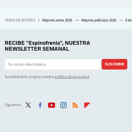
TEMAS DE INTERÉS
Mejores series 2026
Mejores películas 2026
Est
RECIBE "Espinofrenia", NUESTRA
NEWSLETTER SEMANAL
SUSCRIBIR
Suscribiéndote aceptas nuestra
política de privacidad
Síguenos
Twit
Face
Yout
Inst
RSS
Flip
ter
boo
ube
agra
boar