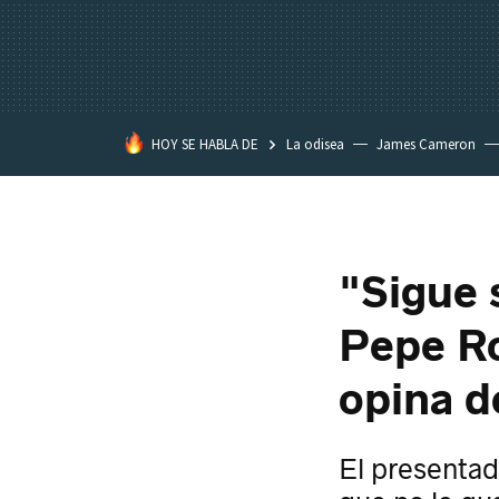
HOY SE HABLA DE
La odisea
James Cameron
Tom Cruise
La Momia
"Sigue 
Pepe Ro
opina de
El presentad