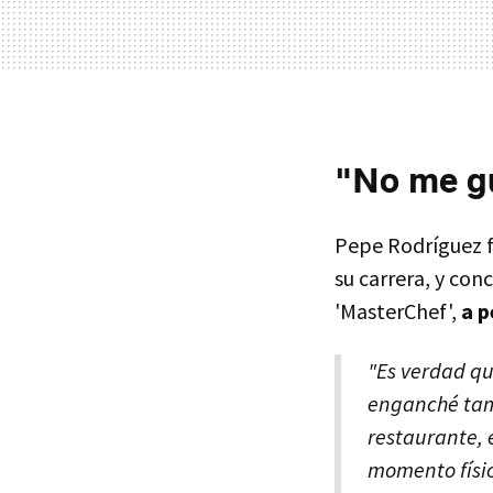
"No me gu
Pepe Rodríguez 
su carrera, y co
'MasterChef',
a p
"Es verdad qu
enganché tam
restaurante, 
momento físic