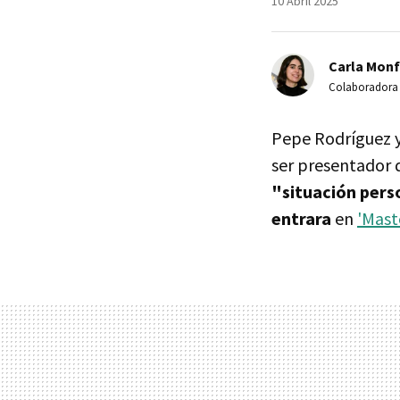
10 Abril 2025
Carla Monf
Colaboradora
Pepe Rodríguez y
ser presentador d
"situación pers
entrara
en
'Mast