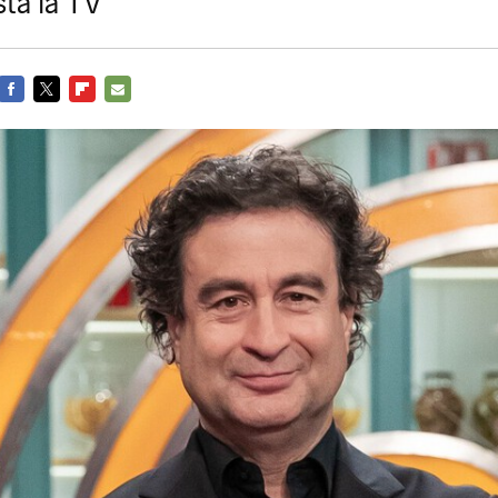
sta la TV
FACEBOOK
TWITTER
FLIPBOARD
E-
MAIL