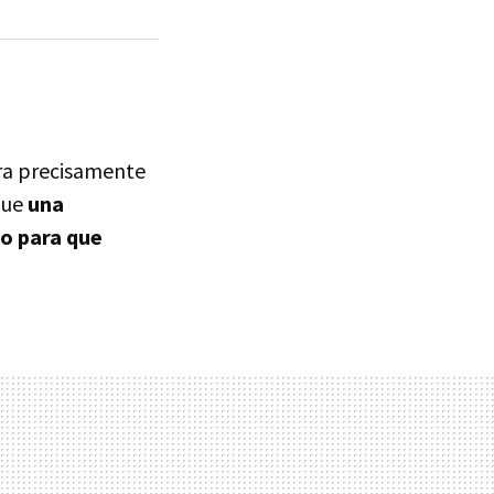
ra precisamente
que
una
vo para que