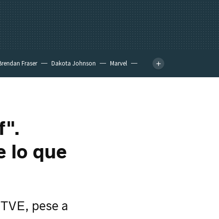
Brendan Fraser
Dakota Johnson
Marvel
f".
e lo que
 TVE, pese a