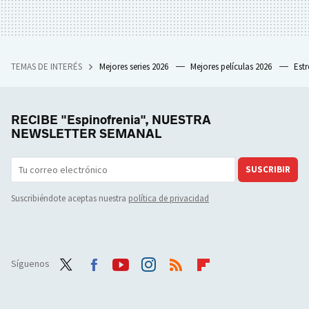
TEMAS DE INTERÉS
Mejores series 2026
Mejores películas 2026
Est
RECIBE "Espinofrenia", NUESTRA
NEWSLETTER SEMANAL
SUSCRIBIR
Suscribiéndote aceptas nuestra
política de privacidad
Síguenos
Twit
Face
Yout
Inst
RSS
Flip
ter
boo
ube
agra
boar