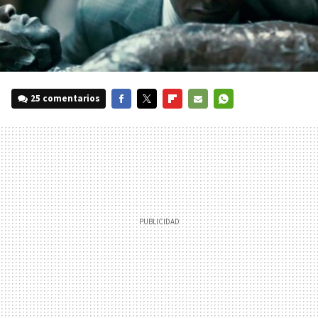
25 comentarios
FACEBOOK
TWITTER
FLIPBOARD
E-
WHATSAPP
MAIL