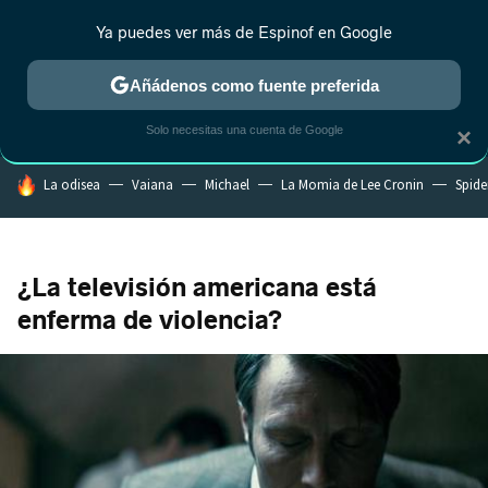
Ya puedes ver más de Espinof en Google
CRÍTICA
ESTRENOS
REALITY
ANIME
RANKINGS CINE
RA
Añádenos como fuente preferida
Solo necesitas una cuenta de Google
×
HOY SE HABLA DE
La odisea
Vaiana
Michael
La Momia de Lee Cronin
Spide
¿La televisión americana está
enferma de violencia?