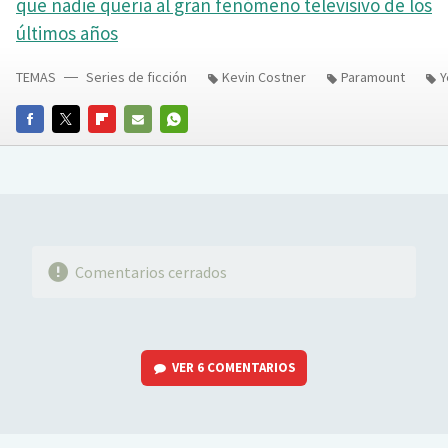
que nadie quería al gran fenómeno televisivo de los
últimos años
TEMAS
Series de ficción
Kevin Costner
Paramount
Y
FACEBOOK
TWITTER
FLIPBOARD
E-
WHATSAPP
MAIL
Comentarios cerrados
VER
6 COMENTARIOS