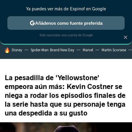
Ya puedes ver más de Espinof en Google
MENÚ
NUEVO
Añádenos como fuente preferida
CRÍTICA
ESTRENOS
REALITY
ANIME
RANKINGS CINE
RA
Solo necesitas una cuenta de Google
×
HOY SE HABLA DE
Disney
Spider-Man: Brand New Day
Marvel
Martin Scorsese
La pesadilla de 'Yellowstone'
empeora aún más: Kevin Costner se
niega a rodar los episodios finales de
la serie hasta que su personaje tenga
una despedida a su gusto