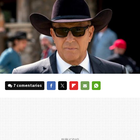
7 comentarios
FACEBOOK
TWITTER
FLIPBOARD
E-
WHATSAPP
MAIL