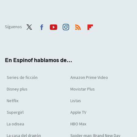
Síguenos
Twit
Face
Yout
Inst
RSS
Flip
ter
boo
ube
agra
boar
k
m
d
En Espinof hablamos de...
Series de ficción
Amazon Prime Video
Disney plus
Movistar Plus
Netflix
Listas
Supergirl
Apple TV
La odisea
HBO Max
La casa del dragón
Spider-man: Brand New Day