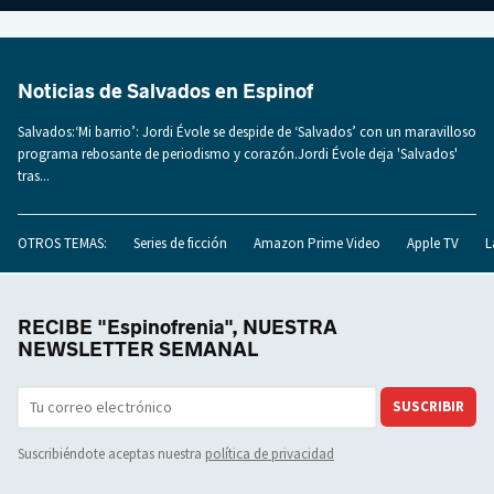
Noticias de Salvados en Espinof
Salvados:‘Mi barrio’: Jordi Évole se despide de ‘Salvados’ con un maravilloso
programa rebosante de periodismo y corazón.Jordi Évole deja 'Salvados'
tras...
OTROS TEMAS:
Series de ficción
Amazon Prime Video
Apple TV
L
RECIBE "Espinofrenia", NUESTRA
NEWSLETTER SEMANAL
SUSCRIBIR
Suscribiéndote aceptas nuestra
política de privacidad