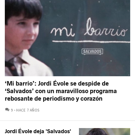
‘Mi barrio’: Jordi Évole se despide de
‘Salvados’ con un maravilloso programa
rebosante de periodismo y corazón
COMENTARIOS
9
HACE 7 AÑOS
Jordi Évole deja 'Salvados'