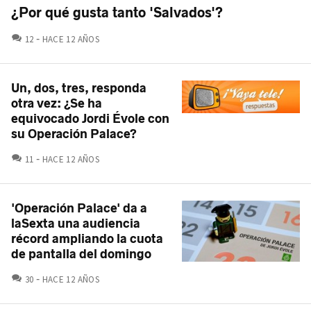
¿Por qué gusta tanto 'Salvados'?
COMENTARIOS
12
HACE 12 AÑOS
Un, dos, tres, responda
otra vez: ¿Se ha
equivocado Jordi Évole con
su Operación Palace?
COMENTARIOS
11
HACE 12 AÑOS
'Operación Palace' da a
laSexta una audiencia
récord ampliando la cuota
de pantalla del domingo
COMENTARIOS
30
HACE 12 AÑOS