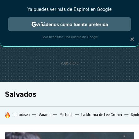
Ya puedes ver más de Espinof en Google
CRÍTICA
ESTRENOS
REALITY
ANIME
RANKINGS CINE
RA
Añádenos como fuente preferida
Solo necesitas una cuenta de Google
×
Salvados
HOY SE HABLA DE
La odisea
Vaiana
Michael
La Momia de Lee Cronin
Spid