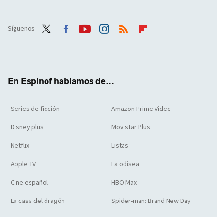
Síguenos
Twit
Face
Yout
Inst
RSS
Flip
ter
boo
ube
agra
boar
k
m
d
En Espinof hablamos de...
Series de ficción
Amazon Prime Video
Disney plus
Movistar Plus
Netflix
Listas
Apple TV
La odisea
Cine español
HBO Max
La casa del dragón
Spider-man: Brand New Day