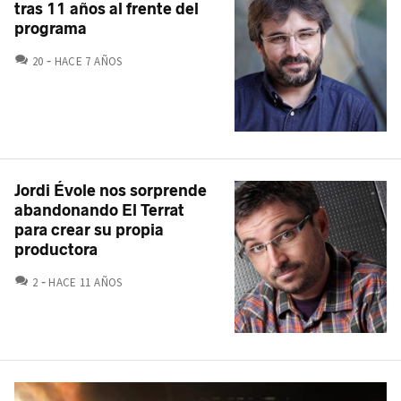
tras 11 años al frente del
programa
COMENTARIOS
20
HACE 7 AÑOS
Jordi Évole nos sorprende
abandonando El Terrat
para crear su propia
productora
COMENTARIOS
2
HACE 11 AÑOS