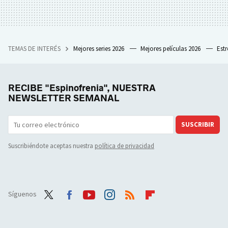
TEMAS DE INTERÉS
Mejores series 2026
Mejores películas 2026
Est
RECIBE "Espinofrenia", NUESTRA
NEWSLETTER SEMANAL
SUSCRIBIR
Suscribiéndote aceptas nuestra
política de privacidad
Síguenos
Twit
Face
Yout
Inst
RSS
Flip
ter
boo
ube
agra
boar