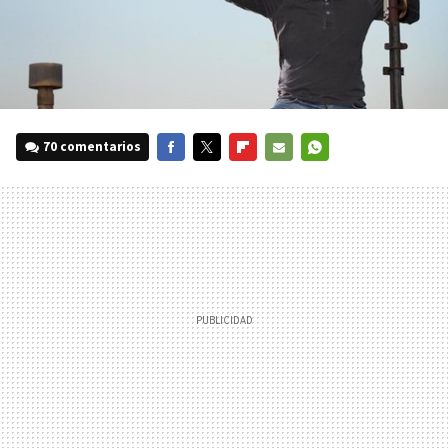
70 comentarios
FACEBOOK
TWITTER
FLIPBOARD
E-
WHATSAPP
MAIL