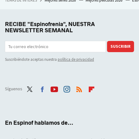
TEMAS DE INTERÉS
Mejores series 2026
Mejores películas 2026
Est
RECIBE "Espinofrenia", NUESTRA
NEWSLETTER SEMANAL
SUSCRIBIR
Suscribiéndote aceptas nuestra
política de privacidad
Síguenos
Twit
Face
Yout
Inst
RSS
Flip
ter
boo
ube
agra
boar
k
m
d
En Espinof hablamos de...