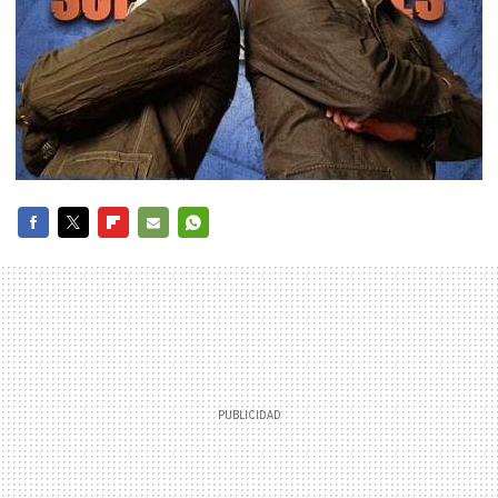
FACEBOOK
TWITTER
FLIPBOARD
E-
WHATSAPP
MAIL