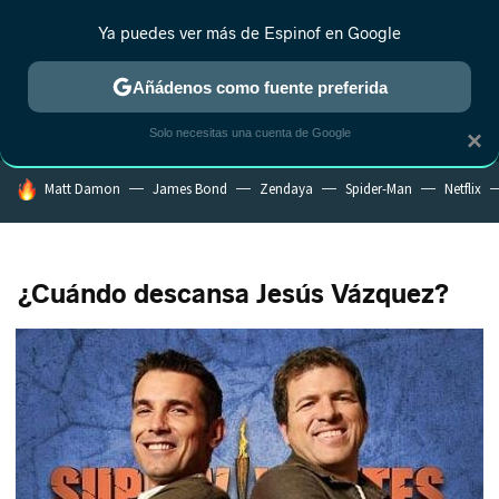
Ya puedes ver más de Espinof en Google
MENÚ
NUEVO
Añádenos como fuente preferida
CRÍTICA
ESTRENOS
REALITY
ANIME
RANKINGS CINE
RA
Solo necesitas una cuenta de Google
×
HOY SE HABLA DE
Matt Damon
James Bond
Zendaya
Spider-Man
Netflix
¿Cuándo descansa Jesús Vázquez?