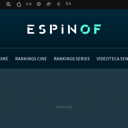
NIME
RANKINGS CINE
RANKINGS SERIES
VIDEOTECA SE