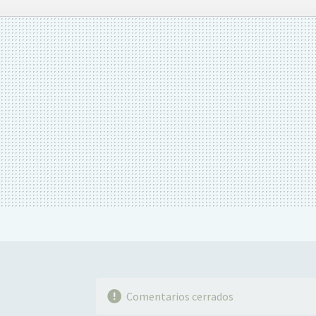
FACEBOOK
TWITTER
FLIPBOARD
E-
MAIL
Comentarios cerrados