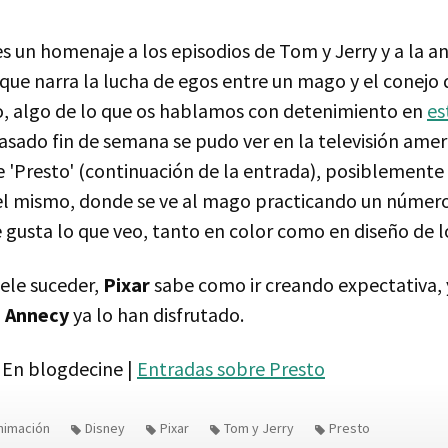
s un homenaje a los episodios de Tom y Jerry y a la a
 que narra la lucha de egos entre un mago y el conej
o, algo de lo que os hablamos con detenimiento en
es
pasado fin de semana se pudo ver en la televisión ame
 'Presto' (continuación de la entrada), posiblemente
l mismo, donde se ve al mago practicando un número
 gusta lo que veo, tanto en color como en diseño de l
uele suceder,
Pixar
sabe como ir creando expectativa, 
e Annecy
ya lo han disfrutado.
En blogdecine |
Entradas sobre Presto
nimación
Disney
Pixar
Tom y Jerry
Presto