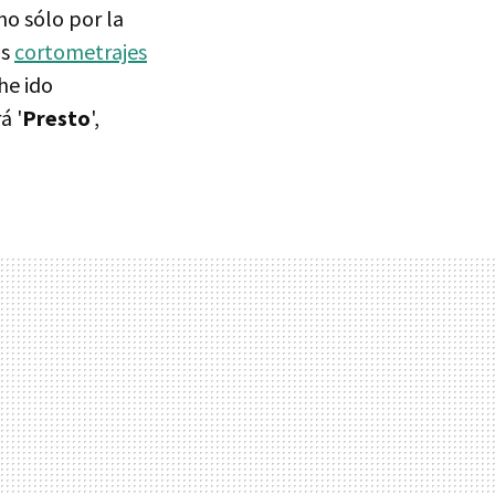
 no sólo por la
os
cortometrajes
he ido
á '
Presto
',