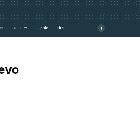
an
One Piece
Apple
Titanic
uevo