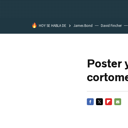
HOY SE HABLA DE
James Bond
David Fincher
Assassination Classroom
Poster 
cortome
FACEBOOK
TWITTER
FLIPBOARD
E-
MAIL