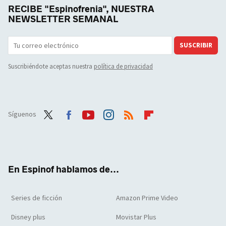
RECIBE "Espinofrenia", NUESTRA
NEWSLETTER SEMANAL
SUSCRIBIR
Suscribiéndote aceptas nuestra
política de privacidad
Síguenos
Twit
Face
Yout
Inst
RSS
Flip
ter
boo
ube
agra
boar
k
m
d
En Espinof hablamos de...
Series de ficción
Amazon Prime Video
Disney plus
Movistar Plus