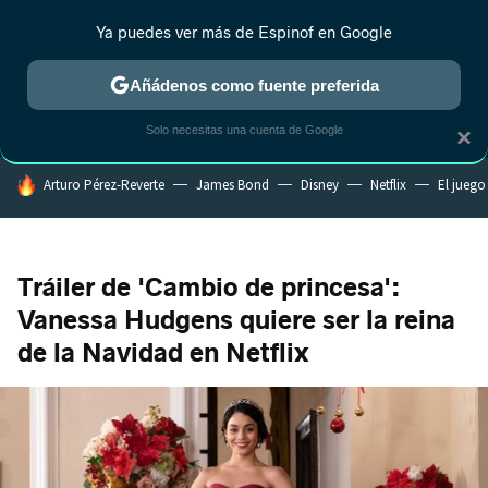
Ya puedes ver más de Espinof en Google
MENÚ
NUEVO
Añádenos como fuente preferida
CRÍTICA
ESTRENOS
REALITY
ANIME
RANKINGS CINE
RA
Solo necesitas una cuenta de Google
×
HOY SE HABLA DE
Arturo Pérez-Reverte
James Bond
Disney
Netflix
El juego
Tráiler de 'Cambio de princesa':
Vanessa Hudgens quiere ser la reina
de la Navidad en Netflix