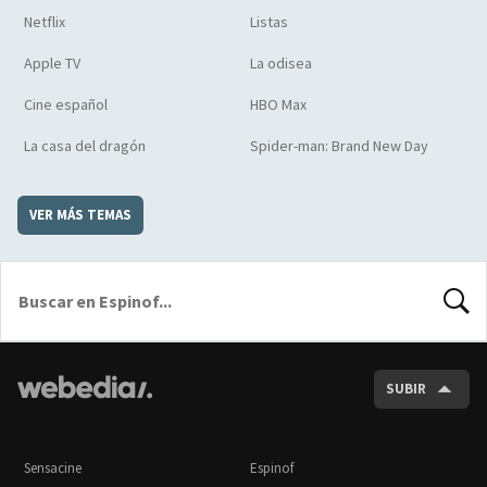
Netflix
Listas
Apple TV
La odisea
Cine español
HBO Max
La casa del dragón
Spider-man: Brand New Day
VER MÁS TEMAS
BUSCA
SUBIR
Sensacine
Espinof