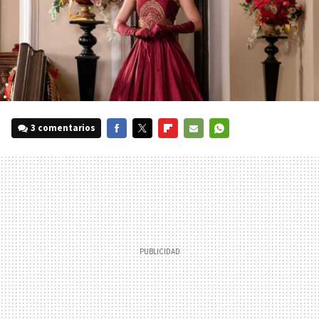
3 comentarios
FACEBOOK
TWITTER
FLIPBOARD
E-
WHATSAPP
MAIL