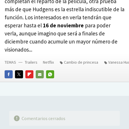
completan el reparto de la película, otra prueba
más de que Hudgens es la estrella indiscutible de la
función. Los interesados en verla tendrán que
esperar hasta el
16 de noviembre
para poder
verla, aunque imagino que será a finales de
diciembre cuando acumule un mayor número de
visionados...
TEMAS
Trailers
Netflix
Cambio de princesa
Vanessa Hu
FACEBOOK
TWITTER
FLIPBOARD
E-
WHATSAPP
MAIL
Comentarios cerrados