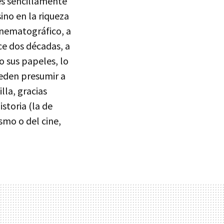
es sencillamente
ino en la riqueza
inematográfico, a
ce dos décadas, a
o sus papeles, lo
ueden presumir a
lla, gracias
storia (la de
ismo o del cine,