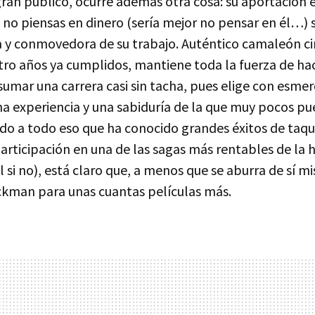
gran público, ocurre además otra cosa: su aportación 
a no piensas en dinero (sería mejor no pensar en él…) s
a y conmovedora de su trabajo. Auténtico camaleón c
atro años ya cumplidos, mantiene toda la fuerza de ha
sumar una carrera casi sin tacha, pues elige con esmer
na experiencia y una sabiduría de la que muy pocos p
o a todo eso que ha conocido grandes éxitos de taqui
articipación en una de las sagas más rentables de la hi
l si no), está claro que, a menos que se aburra de sí m
kman para unas cuantas películas más.