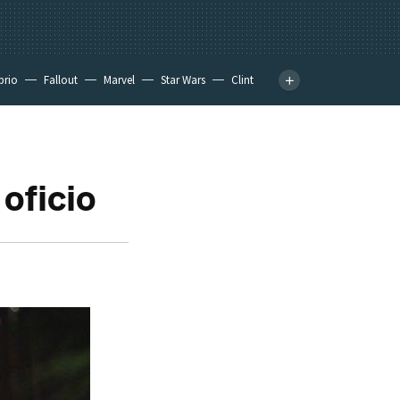
prio
Fallout
Marvel
Star Wars
Clint
oficio