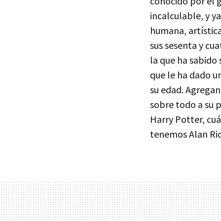
conocido por el 
incalculable, y y
humana, artístic
sus sesenta y cu
la que ha sabido 
que le ha dado u
su edad. Agregand
sobre todo a su p
Harry Potter, cuá
tenemos Alan Ric