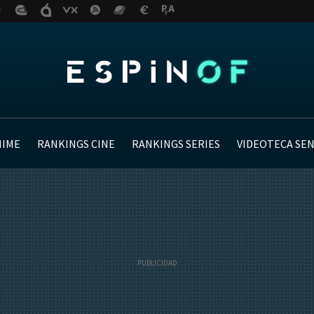
NIME
RANKINGS CINE
RANKINGS SERIES
VIDEOTECA SE