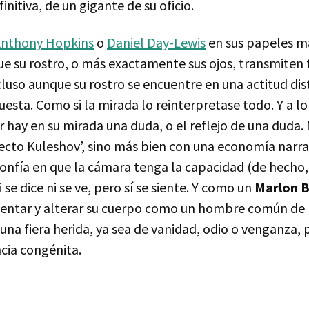
nitiva, de un gigante de su oficio.
nthony Hopkins
o
Daniel Day-Lewis
en sus papeles m
que su rostro, o más exactamente sus ojos, transmiten
luso aunque su rostro se encuentre en una actitud dis
sta. Como si la mirada lo reinterpretase todo. Y a l
r hay en su mirada una duda, o el reflejo de una duda.
fecto Kuleshov’, sino más bien con una economía narr
confía en que la cámara tenga la capacidad (de hecho, 
i se dice ni se ve, pero sí se siente. Y como un
Marlon 
olentar y alterar su cuerpo como un hombre común de
una fiera herida, ya sea de vanidad, odio o venganza, 
cia congénita.