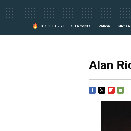
HOY SE HABLA DE
La odisea
Vaiana
Michael
Eastwood
Alan Ri
FACEBOOK
TWITTER
FLIPBOARD
E-
MAIL