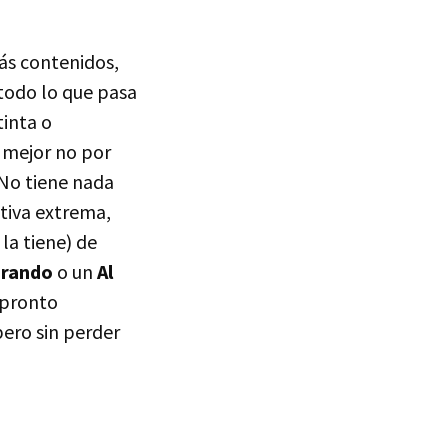
ás contenidos,
 todo lo que pasa
tinta o
o mejor no por
 No tiene nada
ativa extrema,
la tiene) de
Brando
o un
Al
 pronto
pero sin perder