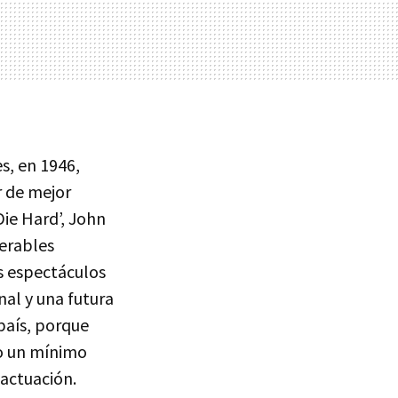
s, en 1946,
r de mejor
Die Hard’, John
erables
s espectáculos
nal y una futura
 país, porque
o un mínimo
eactuación.