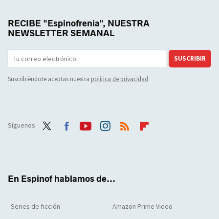
RECIBE "Espinofrenia", NUESTRA
NEWSLETTER SEMANAL
SUSCRIBIR
Suscribiéndote aceptas nuestra
política de privacidad
Síguenos
Twit
Face
Yout
Inst
RSS
Flip
ter
boo
ube
agra
boar
k
m
d
En Espinof hablamos de...
Series de ficción
Amazon Prime Video