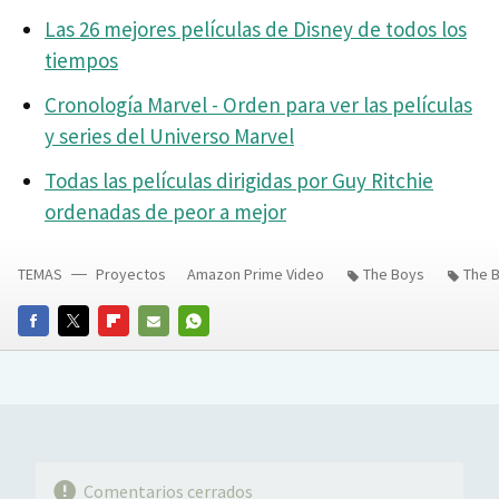
Las 26 mejores películas de Disney de todos los
tiempos
Cronología Marvel - Orden para ver las películas
y series del Universo Marvel
Todas las películas dirigidas por Guy Ritchie
ordenadas de peor a mejor
TEMAS
Proyectos
Amazon Prime Video
The Boys
The 
FACEBOOK
TWITTER
FLIPBOARD
E-
WHATSAPP
MAIL
Comentarios cerrados