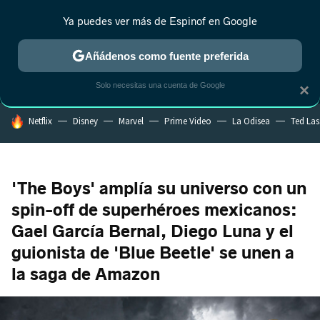
Ya puedes ver más de Espinof en Google
MENÚ
NUEVO
Añádenos como fuente preferida
CRÍTICA
ESTRENOS
REALITY
ANIME
RANKINGS CINE
RA
Solo necesitas una cuenta de Google
×
HOY SE HABLA DE
Netflix
Disney
Marvel
Prime Video
La Odisea
Ted La
'The Boys' amplía su universo con un
spin-off de superhéroes mexicanos:
Gael García Bernal, Diego Luna y el
guionista de 'Blue Beetle' se unen a
la saga de Amazon