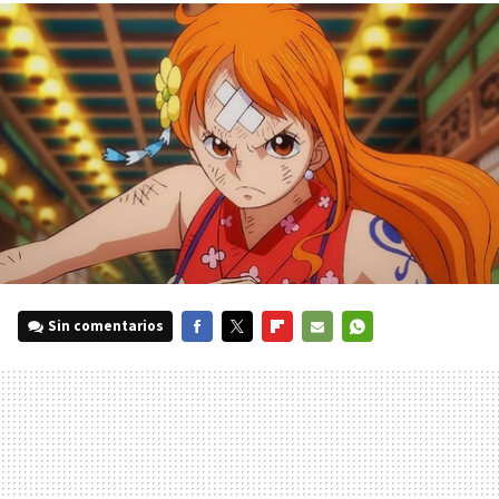
Sin comentarios
FACEBOOK
TWITTER
FLIPBOARD
E-
WHATSAPP
MAIL