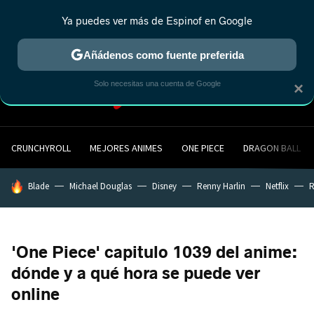
Ya puedes ver más de Espinof en Google
MENÚ
NUEVO
Añádenos como fuente preferida
Solo necesitas una cuenta de Google
×
CRUNCHYROLL
MEJORES ANIMES
ONE PIECE
DRAGON BALL
HOY SE HABLA DE
Blade
Michael Douglas
Disney
Renny Harlin
Netflix
R
'One Piece' capitulo 1039 del anime:
dónde y a qué hora se puede ver
online