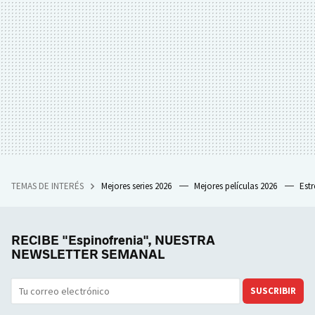
TEMAS DE INTERÉS
Mejores series 2026
Mejores películas 2026
Est
RECIBE "Espinofrenia", NUESTRA
NEWSLETTER SEMANAL
SUSCRIBIR