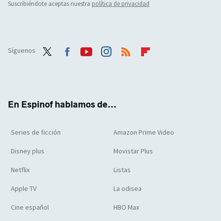
Suscribiéndote aceptas nuestra
política de privacidad
Síguenos
Twit
Face
Yout
Inst
RSS
Flip
ter
boo
ube
agra
boar
k
m
d
En Espinof hablamos de...
Series de ficción
Amazon Prime Video
Disney plus
Movistar Plus
Netflix
Listas
Apple TV
La odisea
Cine español
HBO Max