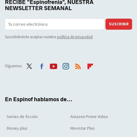
RECIBE "Espinofrenia", NUESTRA
NEWSLETTER SEMANAL
SUSCRIBIR
Suscribiéndote aceptas nuestra
política de privacidad
Síguenos
Twit
Face
Yout
Inst
RSS
Flip
ter
boo
ube
agra
boar
k
m
d
En Espinof hablamos de...
Series de ficción
Amazon Prime Video
Disney plus
Movistar Plus