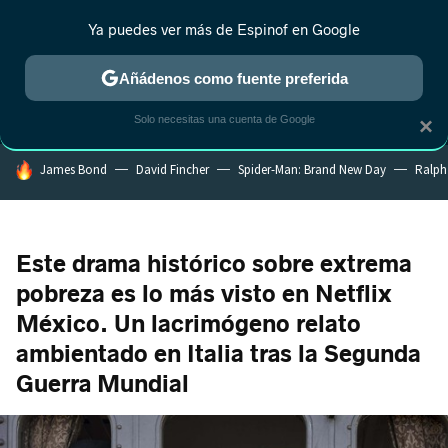
Ya puedes ver más de Espinof en Google
MENÚ
NUEVO
Añádenos como fuente preferida
CRÍTICA
ESTRENOS
REALITY
ANIME
RANKINGS CINE
RA
Solo necesitas una cuenta de Google
×
HOY SE HABLA DE
James Bond
David Fincher
Spider-Man: Brand New Day
Ralph
Este drama histórico sobre extrema
pobreza es lo más visto en Netflix
México. Un lacrimógeno relato
ambientado en Italia tras la Segunda
Guerra Mundial