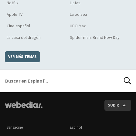
Netflix
Listas
Apple TV
La odisea
Cine español
HBO Max
La casa del dragón
Spider-man: Brand New Day
VER MÁS TEMAS
BUSCA
SUBIR
Sensacine
Espinof