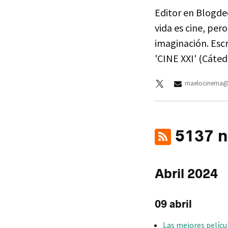
Editor en Blogdec
vida es cine, pero
imaginación. Escr
'CINE XXI' (Cáted
maelocinema@
5137 no
Abril 2024
09 abril
Las mejores películ