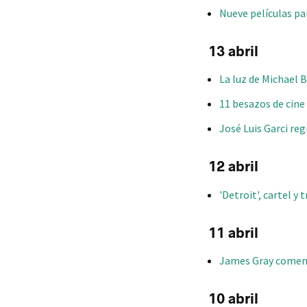
Nueve películas pa
13 abril
La luz de Michael 
11 besazos de cine
José Luis Garci reg
12 abril
'Detroit', cartel y
11 abril
James Gray comenza
10 abril