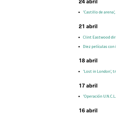
24 abril
'Castillo de arena'
21 abril
Clint Eastwood diri
Diez películas con
18 abril
'Lost in London', 
17 abril
'Operación U.N.C.L.
16 abril