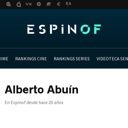
NIME
RANKINGS CINE
RANKINGS SERIES
VIDEOTECA SE
Alberto Abuín
En Espinof desde
hace 20 años