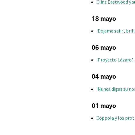
Clint Eastwood y s
18 mayo
'Déjame salir', bri
06 mayo
'Proyecto Lázaro', 
04 mayo
'Nunca digas su n
01 mayo
Coppola y los prota