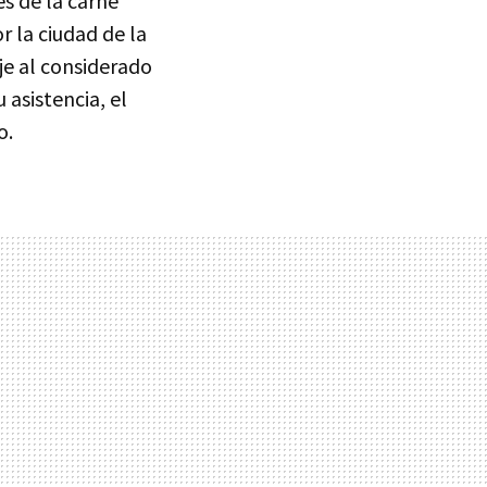
es de la carne
 la ciudad de la
je al considerado
 asistencia, el
o.