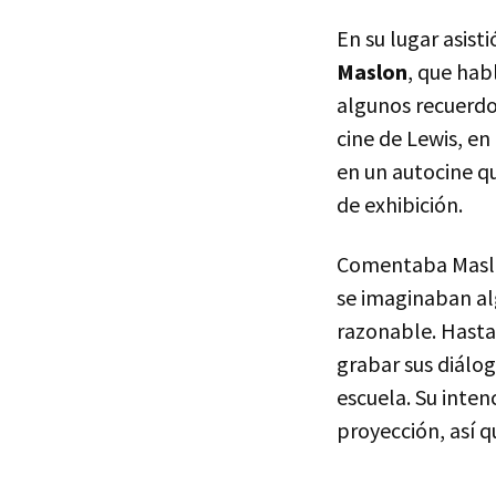
En su lugar asist
Maslon
, que ha
algunos recuerdo
cine de Lewis, e
en un autocine qu
de exhibición.
Comentaba Maslon
se imaginaban al
razonable. Hasta 
grabar sus diálo
escuela. Su inten
proyección, así q