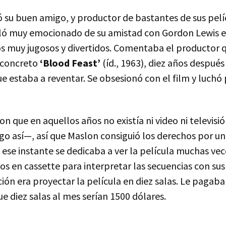
ió su buen amigo, y productor de bastantes de sus pelí
bló muy emocionado de su amistad con Gordon Lewis
s muy jugosos y divertidos. Comentaba el productor q
n concreto
‘Blood Feast’
(íd., 1963), diez años después 
e estaba a reventar. Se obsesionó con el film y luchó
 que en aquellos años no existía ni video ni televisi
go así—, así que Maslon consiguió los derechos por un
ese instante se dedicaba a ver la película muchas vec
gos en cassette para interpretar las secuencias con s
ción era proyectar la película en diez salas. Le pagab
ue diez salas al mes serían 1500 dólares.