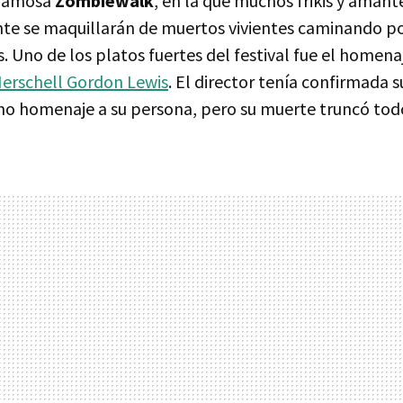
 famosa
Zombiewalk
, en la que muchos frikis y amant
te se maquillarán de muertos vivientes caminando por
. Uno de los platos fuertes del festival fue el homena
erschell Gordon Lewis
. El director tenía confirmada su
imo homenaje a su persona, pero su muerte truncó tod