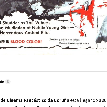
uín
 de Cinema Fantástico da Coruña
está llegando a su 