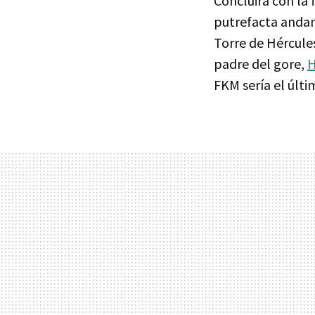
Concluirá con la
putrefacta andan
Torre de Hércules
padre del gore,
H
FKM sería el últ