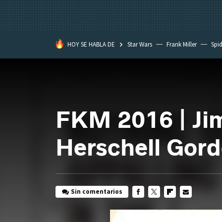
HOY SE HABLA DE
Star Wars
Frank Miller
Spi
FKM 2016 | Jim
Herschell Gor
Sin comentarios
FACEBOOK
TWITTER
FLIPBOARD
E-
MAIL