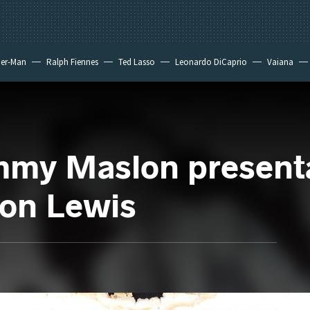
der-Man
Ralph Fiennes
Ted Lasso
Leonardo DiCaprio
Vaiana
my Maslon presenta
don Lewis