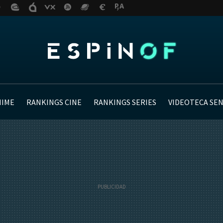
NIME
RANKINGS CINE
RANKINGS SERIES
VIDEOTECA SE