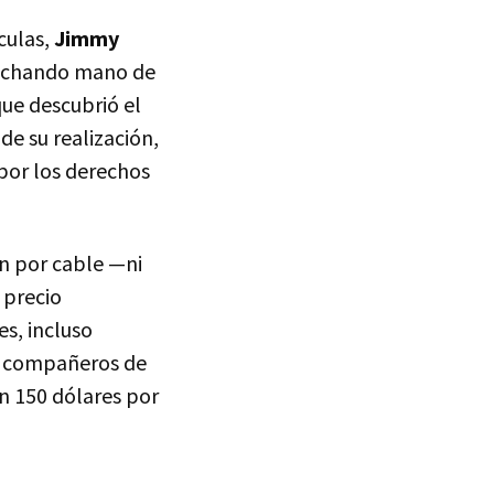
culas,
Jimmy
 echando mano de
ue descubrió el
de su realización,
 por los derechos
ón por cable —ni
 precio
es, incluso
us compañeros de
an 150 dólares por