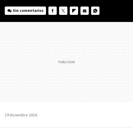
Sin comentarios
FACEBOOK
TWITTER
FLIPBOARD
E-
WHATSAPP
MAIL
19 Diciembre 2016