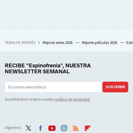
TEMAS DE INTERÉS
Mejores series 2026
Mejores películas 2026
Est
RECIBE "Espinofrenia", NUESTRA
NEWSLETTER SEMANAL
SUSCRIBIR
Suscribiéndote aceptas nuestra
política de privacidad
Síguenos