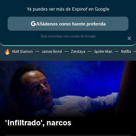
Ya puedes ver más de Espinof en Google
CRÍTICA
ESTRENOS
REALITY
ANIME
RANKINGS CINE
RA
Añádenos como fuente preferida
Solo necesitas una cuenta de Google
×
HOY SE HABLA DE
Matt Damon
James Bond
Zendaya
Spider-Man
Netflix
'Infiltrado', narcos