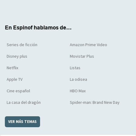
Twit
Face
Yout
Inst
RSS
Flip
ter
boo
ube
agra
boar
k
m
d
En Espinof hablamos de...
Series de ficción
Amazon Prime Video
Disney plus
Movistar Plus
Netflix
Listas
Apple TV
La odisea
Cine español
HBO Max
La casa del dragón
Spider-man: Brand New Day
VER MÁS TEMAS