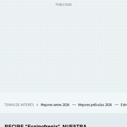
TEMAS DE INTERÉS
Mejores series 2026
Mejores películas 2026
Est
RECIBE "Espinofrenia", NUESTRA