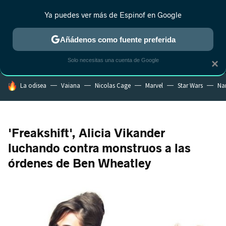
Ya puedes ver más de Espinof en Google
MENÚ
NUEVO
Añádenos como fuente preferida
CRÍTICA
ESTRENOS
REALITY
ANIME
RANKINGS CINE
RA
Solo necesitas una cuenta de Google
×
HOY SE HABLA DE
La odisea
Vaiana
Nicolas Cage
Marvel
Star Wars
Na
'Freakshift', Alicia Vikander
luchando contra monstruos a las
órdenes de Ben Wheatley