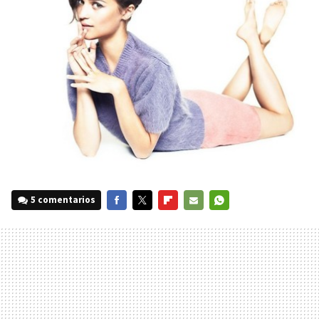
5 comentarios
FACEBOOK
TWITTER
FLIPBOARD
E-
WHATSAPP
MAIL