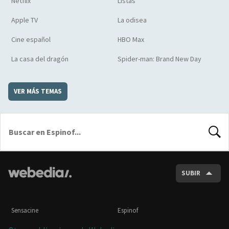
Netflix
Listas
Apple TV
La odisea
Cine español
HBO Max
La casa del dragón
Spider-man: Brand New Day
VER MÁS TEMAS
BUSCA
SUBIR
Sensacine
Espinof