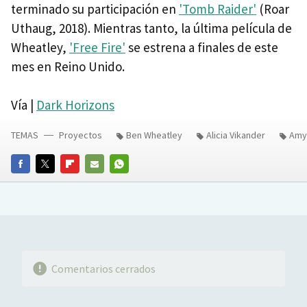
terminado su participación en
'Tomb Raider'
(Roar
Uthaug, 2018). Mientras tanto, la última película de
Wheatley,
'Free Fire'
se estrena a finales de este
mes en Reino Unido.
Vía |
Dark Horizons
TEMAS
Proyectos
Ben Wheatley
Alicia Vikander
Amy
FACEBOOK
TWITTER
FLIPBOARD
E-
WHATSAPP
MAIL
Comentarios cerrados