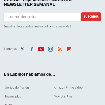
NEWSLETTER SEMANAL
SUSCRIBIR
Suscribiéndote aceptas nuestra
política de privacidad
Síguenos
Twit
Face
Yout
Inst
RSS
Flip
ter
boo
ube
agra
boar
k
m
d
En Espinof hablamos de...
Series de ficción
Amazon Prime Video
Disney plus
Movistar Plus