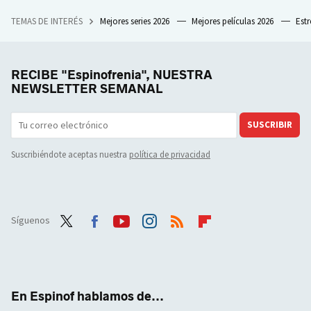
TEMAS DE INTERÉS
Mejores series 2026
Mejores películas 2026
Est
RECIBE "Espinofrenia", NUESTRA
NEWSLETTER SEMANAL
SUSCRIBIR
Suscribiéndote aceptas nuestra
política de privacidad
Síguenos
Twit
Face
Yout
Inst
RSS
Flip
ter
boo
ube
agra
boar
k
m
d
En Espinof hablamos de...