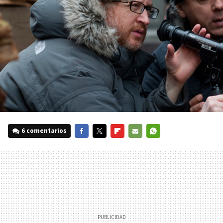
6 comentarios
FACEBOOK
TWITTER
FLIPBOARD
E-
WHATSAPP
MAIL