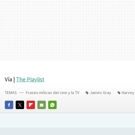
Vía |
The Playlist
TEMAS
Frases míticas del cine y la TV
James Gray
Harvey
FACEBOOK
TWITTER
FLIPBOARD
E-
WHATSAPP
MAIL