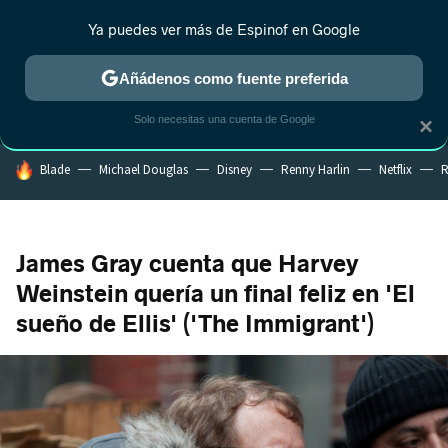
Ya puedes ver más de Espinof en Google
MENÚ
NUEVO
Añádenos como fuente preferida
CRÍTICA
ESTRENOS
REALITY
ANIME
RANKINGS CINE
RA
Solo necesitas una cuenta de Google
×
HOY SE HABLA DE
Blade
Michael Douglas
Disney
Renny Harlin
Netflix
R
James Gray cuenta que Harvey
Weinstein quería un final feliz en 'El
sueño de Ellis' ('The Immigrant')