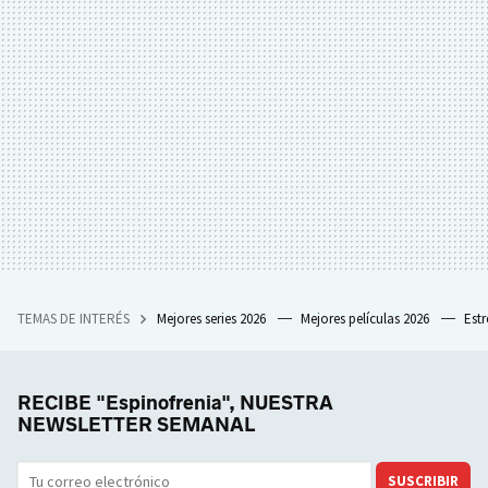
TEMAS DE INTERÉS
Mejores series 2026
Mejores películas 2026
Est
RECIBE "Espinofrenia", NUESTRA
NEWSLETTER SEMANAL
SUSCRIBIR