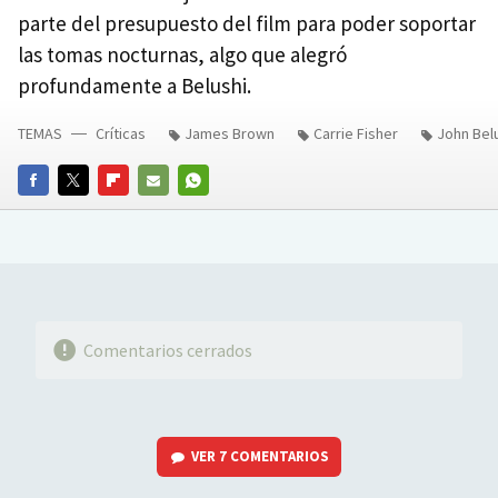
parte del presupuesto del film para poder soportar
las tomas nocturnas, algo que alegró
profundamente a Belushi.
TEMAS
Críticas
James Brown
Carrie Fisher
John Bel
FACEBOOK
TWITTER
FLIPBOARD
E-
WHATSAPP
MAIL
Comentarios cerrados
VER
7 COMENTARIOS