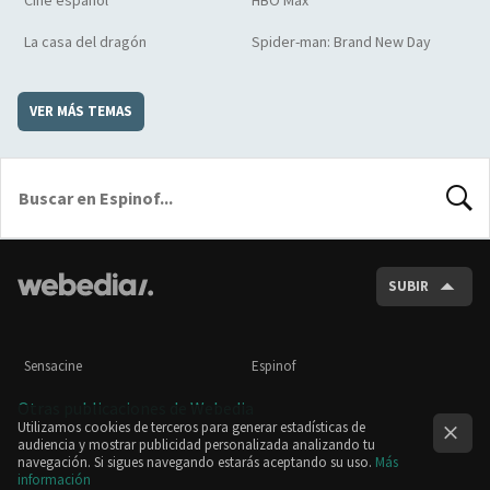
Cine español
HBO Max
La casa del dragón
Spider-man: Brand New Day
VER MÁS TEMAS
BUSCA
SUBIR
Sensacine
Espinof
Otras publicaciones de Webedia
Utilizamos cookies de terceros para generar estadísticas de
audiencia y mostrar publicidad personalizada analizando tu
navegación. Si sigues navegando estarás aceptando su uso.
Más
información