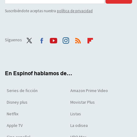
Suscribiéndote aceptas nuestra
política de privacidad
Síguenos
Twit
Face
Yout
Inst
RSS
Flip
ter
boo
ube
agra
boar
k
m
d
En Espinof hablamos de...
Series de ficción
Amazon Prime Video
Disney plus
Movistar Plus
Netflix
Listas
Apple TV
La odisea