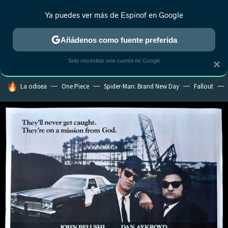
Ya puedes ver más de Espinof en Google
MENÚ
NUEVO
Añádenos como fuente preferida
CRÍTICA
ESTRENOS
REALITY
ANIME
RANKINGS CINE
RA
Solo necesitas una cuenta de Google
×
HOY SE HABLA DE
La odisea
One Piece
Spider-Man: Brand New Day
Fallout