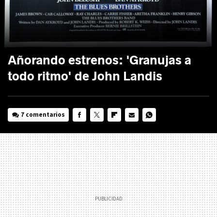
Añorando estrenos: 'Granujas a
todo ritmo' de John Landis
7 comentarios
FACEBOOK
TWITTER
FLIPBOARD
E-
WHATSAPP
MAIL