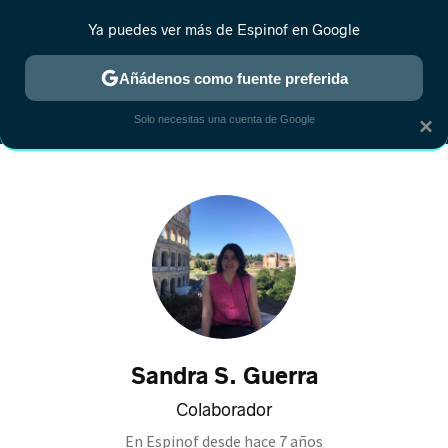
Ya puedes ver más de Espinof en Google
CRÍTICA
ESTRENOS
REALITY
ANIME
RANKINGS CINE
RA
Añádenos como fuente preferida
Solo necesitas una cuenta de Google
×
Sandra S. Guerra
Colaborador
En Espinof desde
hace 7 años