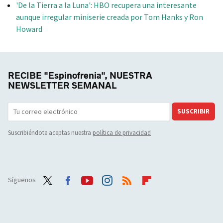
'De la Tierra a la Luna': HBO recupera una interesante
aunque irregular miniserie creada por Tom Hanks y Ron
Howard
RECIBE "Espinofrenia", NUESTRA
NEWSLETTER SEMANAL
SUSCRIBIR
Suscribiéndote aceptas nuestra
política de privacidad
Síguenos
Twit
Face
Yout
Inst
RSS
Flip
ter
boo
ube
agra
boar