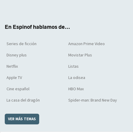
Twit
Face
Yout
Inst
RSS
Flip
ter
boo
ube
agra
boar
k
m
d
En Espinof hablamos de...
Series de ficción
Amazon Prime Video
Disney plus
Movistar Plus
Netflix
Listas
Apple TV
La odisea
Cine español
HBO Max
La casa del dragón
Spider-man: Brand New Day
VER MÁS TEMAS