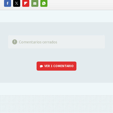
FACEBOOK
TWITTER
FLIPBOARD
E-
WHATSAPP
MAIL
Comentarios cerrados
VER
1 COMENTARIO