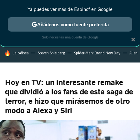
Ya puedes ver más de Espinof en Google
MENÚ
NUEVO
Añádenos como fuente preferida
CRÍTICA
ESTRENOS
REALITY
ANIME
RANKINGS CINE
RA
Solo necesitas una cuenta de Google
×
HOY SE HABLA DE
La odisea
Steven Spielberg
Spider-Man: Brand New Day
Alien
Hoy en TV: un interesante remake
que dividió a los fans de esta saga de
terror, e hizo que mirásemos de otro
modo a Alexa y Siri