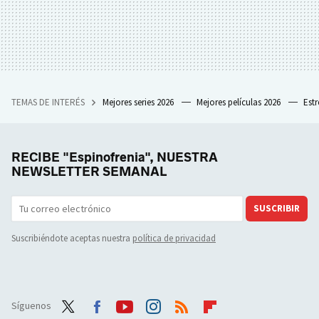
TEMAS DE INTERÉS
Mejores series 2026
Mejores películas 2026
Est
RECIBE "Espinofrenia", NUESTRA
NEWSLETTER SEMANAL
SUSCRIBIR
Suscribiéndote aceptas nuestra
política de privacidad
Síguenos