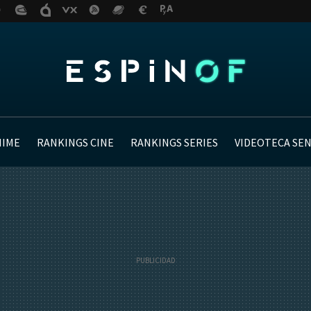
NIME
RANKINGS CINE
RANKINGS SERIES
VIDEOTECA SE