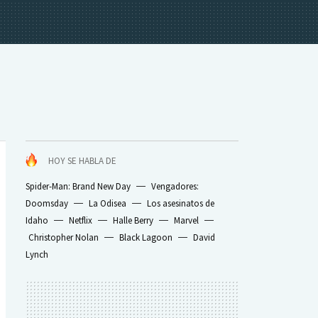
HOY SE HABLA DE
Spider-Man: Brand New Day
Vengadores:
Doomsday
La Odisea
Los asesinatos de
Idaho
Netflix
Halle Berry
Marvel
Christopher Nolan
Black Lagoon
David
Lynch