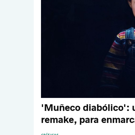
'Muñeco diabólico': u
remake, para enmarcar