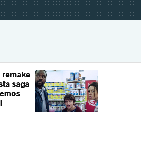
e remake
esta saga
ásemos
i