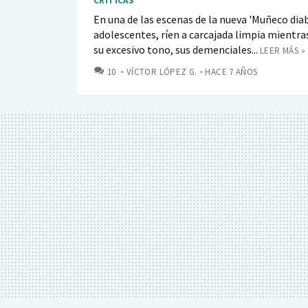
CRÍTICAS
En una de las escenas de la nueva 'Muñeco diab
adolescentes, ríen a carcajada limpia mientra
su excesivo tono, sus demenciales...
LEER MÁS »
COMENTARIOS
10
VÍCTOR LÓPEZ G.
HACE 7 AÑOS