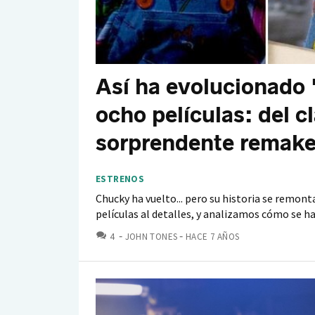
Así ha evolucionado 
ocho películas: del cl
sorprendente remak
ESTRENOS
Chucky ha vuelto... pero su historia se remon
películas al detalles, y analizamos cómo se ha
COMENTARIOS
4
JOHN TONES
HACE 7 AÑOS