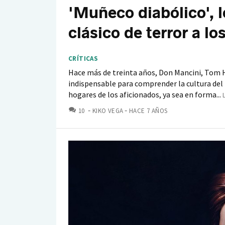
'Muñeco diabólico', l
clásico de terror a l
CRÍTICAS
Hace más de treinta años, Don Mancini, Tom H
indispensable para comprender la cultura del 
hogares de los aficionados, ya sea en forma...
COMENTARIOS
10
KIKO VEGA
HACE 7 AÑOS