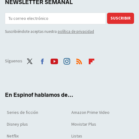
NEWSLETTER SEMANAL
SUSCRIBIR
Suscribiéndote aceptas nuestra
política de privacidad
Síguenos
Twit
Face
Yout
Inst
RSS
Flip
ter
boo
ube
agra
boar
k
m
d
En Espinof hablamos de...
Series de ficción
Amazon Prime Video
Disney plus
Movistar Plus
Netflix
Listas