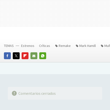
TEMAS
Estrenos
Críticas
Remake
Mark Hamill
Muñ
FACEBOOK
TWITTER
FLIPBOARD
E-
WHATSAPP
MAIL
Comentarios cerrados