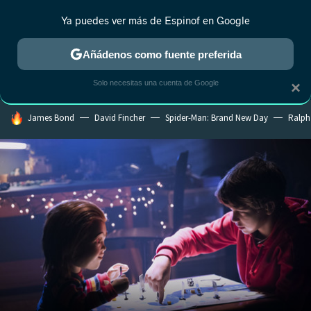
Ya puedes ver más de Espinof en Google
CRÍTICA
ESTRENOS
REALITY
ANIME
RANKINGS CINE
RA
Añádenos como fuente preferida
Solo necesitas una cuenta de Google
×
HOY SE HABLA DE
James Bond
David Fincher
Spider-Man: Brand New Day
Ralph