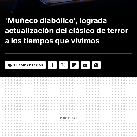
'Muñeco diabólico', lograda
actualización del clásico de terror
a los tiempos que vivimos
10 comentarios
FACEBOOK
TWITTER
FLIPBOARD
E-
WHATSAPP
MAIL