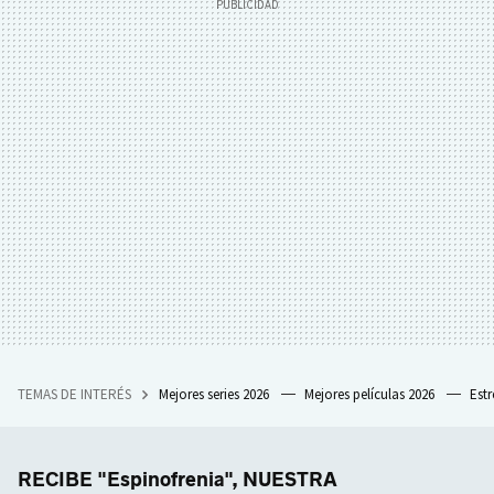
TEMAS DE INTERÉS
Mejores series 2026
Mejores películas 2026
Est
RECIBE "Espinofrenia", NUESTRA