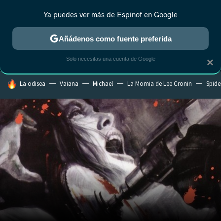
Ya puedes ver más de Espinof en Google
MENÚ
NUEVO
Añádenos como fuente preferida
CRÍTICA
ESTRENOS
REALITY
ANIME
RANKINGS CINE
RA
Solo necesitas una cuenta de Google
×
HOY SE HABLA DE
La odisea
Vaiana
Michael
La Momia de Lee Cronin
Spide