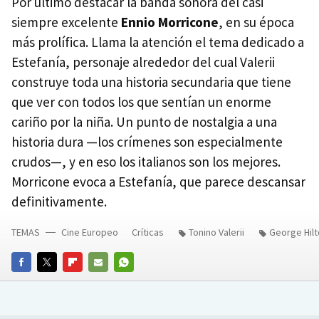
Por último destacar la banda sonora del casi
siempre excelente
Ennio Morricone
, en su época
más prolífica. Llama la atención el tema dedicado a
Estefanía, personaje alrededor del cual Valerii
construye toda una historia secundaria que tiene
que ver con todos los que sentían un enorme
cariño por la niña. Un punto de nostalgia a una
historia dura —los crímenes son especialmente
crudos—, y en eso los italianos son los mejores.
Morricone evoca a Estefanía, que parece descansar
definitivamente.
TEMAS
Cine Europeo
Críticas
Tonino Valerii
George Hil
FACEBOOK
TWITTER
FLIPBOARD
E-
WHATSAPP
MAIL