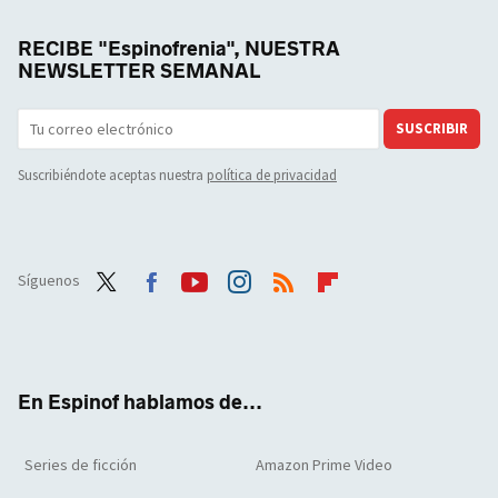
RECIBE "Espinofrenia", NUESTRA
NEWSLETTER SEMANAL
SUSCRIBIR
Suscribiéndote aceptas nuestra
política de privacidad
Síguenos
Twit
Face
Yout
Inst
RSS
Flip
ter
boo
ube
agra
boar
k
m
d
En Espinof hablamos de...
Series de ficción
Amazon Prime Video